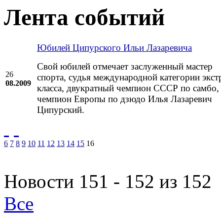
Лента событий
Юбилей Ципурского Ильи Лазаревича
Свой юбилей отмечает заслуженный мастер
26
спорта, судья международной категории экст
08.2009
класса, двукратный чемпион СССР по самбо,
чемпион Европы по дзюдо Илья Лазаревич
Ципурский.
6
7
8
9
10
11
12
13
14
15
16
Новости 151 - 152 из 152
Все