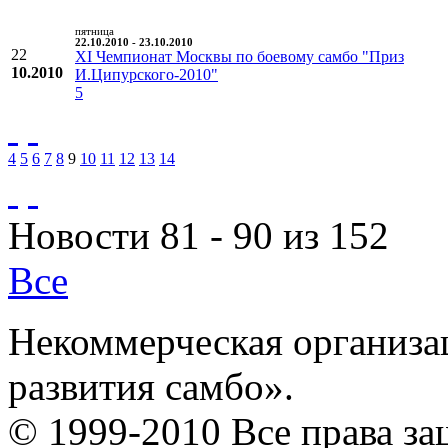
пятница
22.10.2010 - 23.10.2010
22
XI Чемпионат Москвы по боевому самбо "Приз
10.2010
И.Ципурского-2010"
5
4
5
6
7
8
9
10
11
12
13
14
Новости 81 - 90 из 152
Все
Некоммерческая организа
развития самбо».
© 1999-2010 Все права з