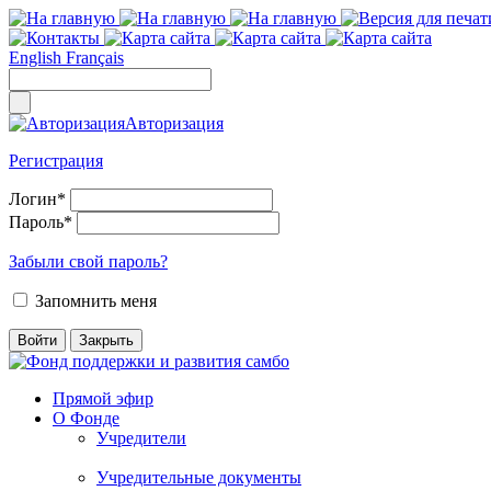
English
Français
Авторизация
Регистрация
Логин
*
Пароль
*
Забыли свой пароль?
Запомнить меня
Прямой эфир
О Фонде
Учредители
Учредительные документы