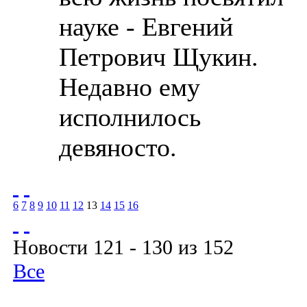
науке - Евгений
Петрович Щукин.
Недавно ему
исполнилось
девяносто.
6
7
8
9
10
11
12
13
14
15
16
Новости 121 - 130 из 152
Все