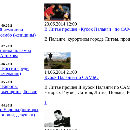
23.06.2014 12:00
8.09.2011
В Литве прошел «Кубок Паланги» по С
й чемпионат
 самбо (женщины)
В Паланге, курортном городе Литвы, пр
5.07.2011
а мира по самбо
 Астахова
4.06.2011
 России среди
14.06.2014 21:00
ветеранов)
Кубок Паланги по САМБО
6.05.2011
т Европы
В Литве прошел II Кубок Паланги по САМБ
 женщины, боевое
которых Грузия, Латвия, Литва, Польша, Р
1
8.04.2011
о Европы (юниоры,
юноши, девушки).