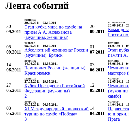
Лента событий
пятница
понедельник
30.09.2011 - 03.10.2011
30
26
26.09.2011 - 2
Этап кубка мира по самбо на
Командны
09.2011
09.2011
призы А.А. Аслаханова
России по
(мужчины, женщины)
четверг
пятница
08
08.09.2011 - 10.09.2011
01
01.07.2011 - 0
Абсолютный чемпионат России
Этап кубк
09.2011
07.2011
(мужчины). Брянск
памяти А.
вторник
пятница
14
14.06.2011 - 18.06.2011
03
03.06.2011 - 0
Чемпионат России (женщины).
Чемпионат
06.2011
06.2011
Краснокамск
мастеров (
пятница
четверг
27.05.2011 - 29.05.2011
12.05.2011 - 1
27
12
Кубок Президента Российской
Чемпиона
05.2011
05.2011
Федерации (мужчины)
(мужчины,
2
самбо)
вторник
четверг
03.05.2011 - 06.05.2011
14.04.2011 - 1
03
14
XI Международный юношеский
Первенств
05.2011
04.2011
турнир по самбо «Победа»
юниорки, 
3
Прага