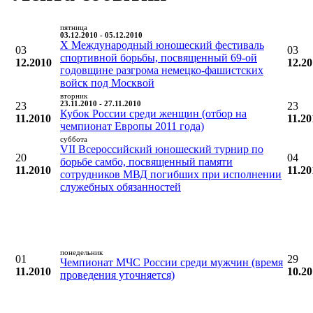
пятница
03.12.2010 - 05.12.2010
X Международный юношеский фестиваль
03
03
спортивной борьбы, посвященный 69-ой
12.2010
12.2
годовщине разгрома немецко-фашистских
войск под Москвой
вторник
23
23.11.2010 - 27.11.2010
23
Кубок России среди женщин (отбор на
11.2010
11.20
чемпионат Европы 2011 года)
суббота
VII Всероссийский юношеский турнир по
20
04
борьбе самбо, посвященный памяти
11.2010
11.20
сотрудников МВД погибших при исполнении
служебных обязанностей
понедельник
01
29
Чемпионат МЧС России среди мужчин (время
11.2010
10.2
проведения уточняется)