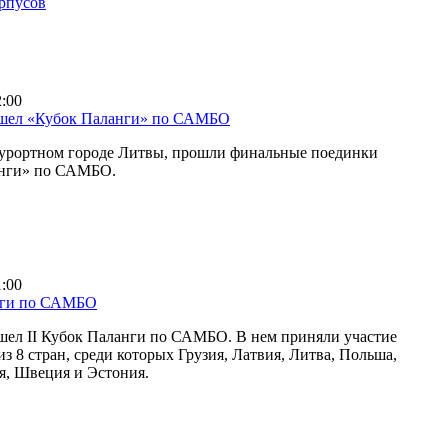
орпусов
2:00
ошел «Кубок Паланги» по САМБО
курортном городе Литвы, прошли финальные поединки
анги» по САМБО.
1:00
нги по САМБО
шел II Кубок Паланги по САМБО. В нем приняли участие
з 8 стран, среди которых Грузия, Латвия, Литва, Польша,
я, Швеция и Эстония.