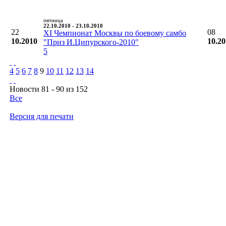
пятница
22.10.2010 - 23.10.2010
22
08
XI Чемпионат Москвы по боевому самбо
10.2010
10.2
"Приз И.Ципурского-2010"
5
4
5
6
7
8
9
10
11
12
13
14
Новости 81 - 90 из 152
Все
Версия для печати