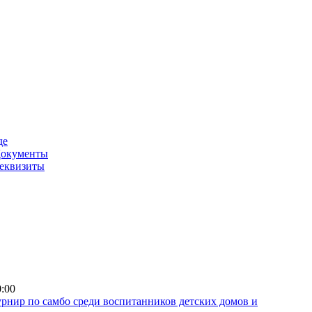
де
окументы
еквизиты
0:00
рнир по самбо среди воспитанников детских домов и