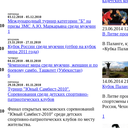
кадетских к
пятница
03.12.2010 - 05.12.2010
Международный турнир категории "Б" на
010
призы ЗМС А.Ю. Маркарьяна среди мужчин
23.06.2014 1
1
В Литве пр
вторник
23.11.2010 - 27.11.2010
В Паланге, 
Кубок России среди мужчин (отбор на кубок
10
«Кубка Пал
мира 2011 года)
четверг
04.11.2010 - 08.11.2010
Чемпионат мира среди мужчин, женщин и по
10
боевому самбо. Ташкент (Узбекистан)
6
14.06.2014 2
пятница
29.10.2010 - 01.11.2010
Кубок Пала
Турнир "Юный Самбист-2010".
Соревнования среди детских спортивно-
В Литве про
патриотических клубов
спортсмены и
Россия, Чехи
Финал открытых московских соревнований
010
"Юный Самбист-2010" среди детских
1
спортивно-патриотических клубов по месту
жительства.