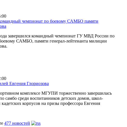
5:00
командный чемпионат по боевому САМБО памяти
ова
 года завершился командный чемпионат ГУ МВД России по
 боевому САМБО, памяти генерал-лейтенанта милиции
ова.
2:00
лей Евгения Глориозова
спортивном комплексе МГУПИ торжественно завершилась
по самбо среди воспитанников детских домов, школ-
и кадетских корпусов на призы профессора Евгения
те
477 новостей