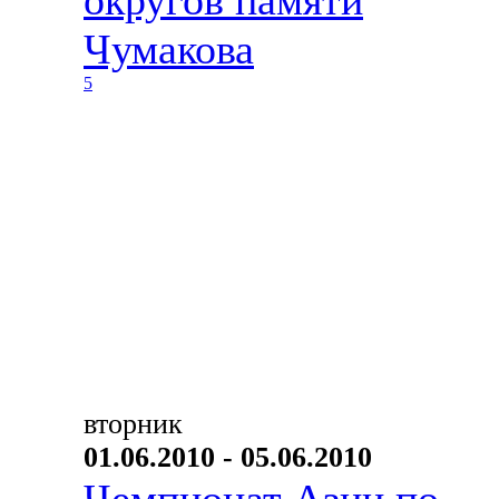
округов памяти
Чумакова
5
вторник
01.06.2010 - 05.06.2010