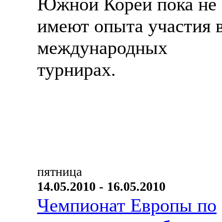
Южной Кореи пока не
имеют опыта участия 
международных
турнирах.
пятница
14.05.2010 - 16.05.2010
Чемпионат Европы по