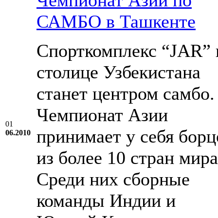
Чемпионат Азии по
САМБО в Ташкенте
Спорткомплекс “JAR” 
столице Узбекистана
станет центром самбо.
Чемпионат Азии
01
принимает у себя борц
06.2010
из более 10 стран мира
Среди них сборные
команды Индии и