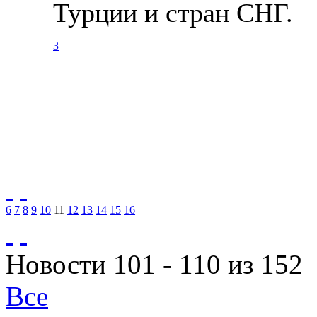
Турции и стран СНГ.
3
6
7
8
9
10
11
12
13
14
15
16
Новости 101 - 110 из 152
Все