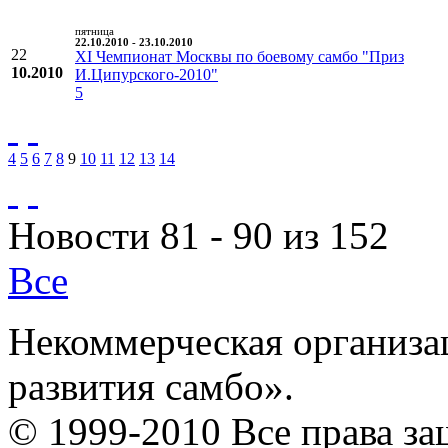
пятница
22.10.2010 - 23.10.2010
22
XI Чемпионат Москвы по боевому самбо "Приз
10.2010
И.Ципурского-2010"
5
4
5
6
7
8
9
10
11
12
13
14
Новости 81 - 90 из 152
Все
Некоммерческая организа
развития самбо».
© 1999-2010 Все права з