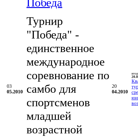
Победа
Турнир
"Победа" -
единственное
международное
соревнование по
вто
20.0
Кв
самбо для
03
20
ту
05.2010
04.2010
ср
юн
спортсменов
во
младшей
возрастной