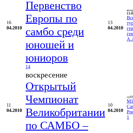
Первенство
вто
13.0
Европы по
Вс
16
13
ту
04.2010
самбо среди
04.2010
ге
ге
А.
юношей и
юниоров
14
воскресение
Открытый
Чемпионат
суб
M1 
11
10
Са
Великобритании
04.2010
04.2010
Ро
1
по САМБО –