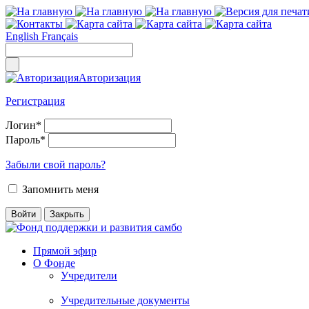
English
Français
Авторизация
Регистрация
Логин
*
Пароль
*
Забыли свой пароль?
Запомнить меня
Прямой эфир
О Фонде
Учредители
Учредительные документы