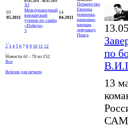
18.04.2011
03.05.2011 - 06.05.2011
Первенство
XI
Европы
Международный
03
14
(юниоры,
юношеский
05.2011
04.2011
юниорки,
турнир по самбо
13.0
юноши,
«Победа»
девушки).
3
Прага
Заве
2
3
4
5
6
7
8
9
10
11
12
по б
Новости 61 - 70 из 152
Все
В.И.
Версия для печати
13 м
кома
Росс
САМБ