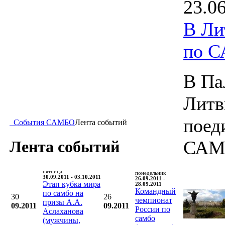
23.0
В Ли
по 
В Па
Литв
поед
События САМБО
Лента событий
САМ
Лента событий
пятница
понедельник
30.09.2011 - 03.10.2011
26.09.2011 -
Этап кубка мира
28.09.2011
Командный
по самбо на
30
26
чемпионат
призы А.А.
09.2011
09.2011
России по
Аслаханова
самбо
(мужчины,