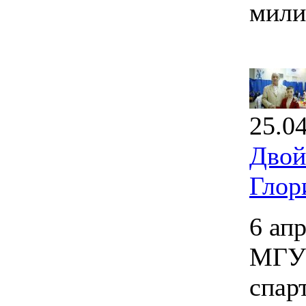
мили
25.0
Двой
Глор
6 ап
МГУП
спар