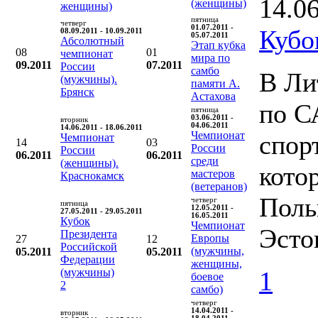
14.0
(женщины)
женщины)
пятница
четверг
01.07.2011 -
Кубо
08.09.2011 - 10.09.2011
05.07.2011
Абсолютный
Этап кубка
08
01
чемпионат
мира по
09.2011
07.2011
России
самбо
В Ли
(мужчины).
памяти А.
Брянск
Астахова
по С
пятница
03.06.2011 -
вторник
04.06.2011
14.06.2011 - 18.06.2011
Чемпионат
спор
Чемпионат
14
03
России
России
06.2011
06.2011
среди
(женщины).
кото
мастеров
Краснокамск
(ветеранов)
Поль
четверг
пятница
12.05.2011 -
27.05.2011 - 29.05.2011
16.05.2011
Кубок
Чемпионат
Эсто
Президента
Европы
27
12
Российской
(мужчины,
05.2011
05.2011
Федерации
женщины,
(мужчины)
1
боевое
2
самбо)
четверг
14.04.2011 -
вторник