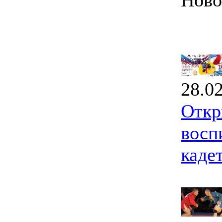
Ново
28.0
Откр
восп
каде