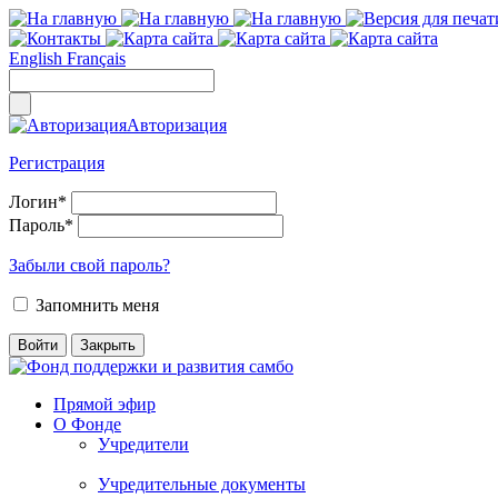
English
Français
Авторизация
Регистрация
Логин
*
Пароль
*
Забыли свой пароль?
Запомнить меня
Прямой эфир
О Фонде
Учредители
Учредительные документы