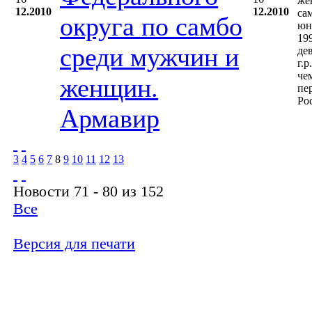
же
12.2010
12.2010
са
округа по самбо
юн
19
среди мужчин и
де
г.р
че
женщин.
пе
Ро
Армавир
3
4
5
6
7
8
9
10
11
12
13
Новости 71 - 80 из 152
Все
Версия для печати