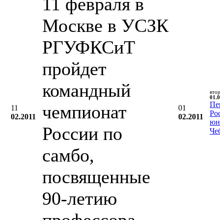
11 февраля в
Москве в УСЗК
РГУФКСиТ
пройдет
командный
вто
01.0
Пе
чемпионат
11
01
Ро
02.2011
02.2011
юн
России по
Че
самбо,
посвященные
90-летию
профессора,