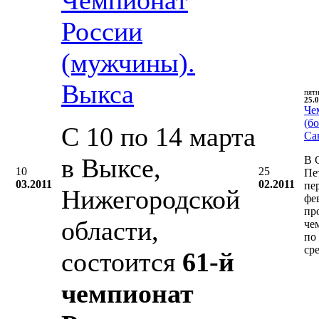
России
(мужчины).
Выкса
пят
25.0
Че
(бо
С 10 по 14 марта
Са
в Выксе,
В 
10
25
Пе
03.2011
02.2011
пе
Нижегородской
фе
пр
области,
че
по
ср
состоится
61-й
чемпионат