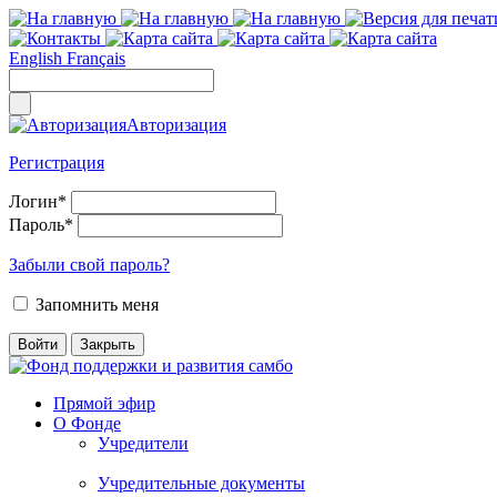
English
Français
Авторизация
Регистрация
Логин
*
Пароль
*
Забыли свой пароль?
Запомнить меня
Прямой эфир
О Фонде
Учредители
Учредительные документы