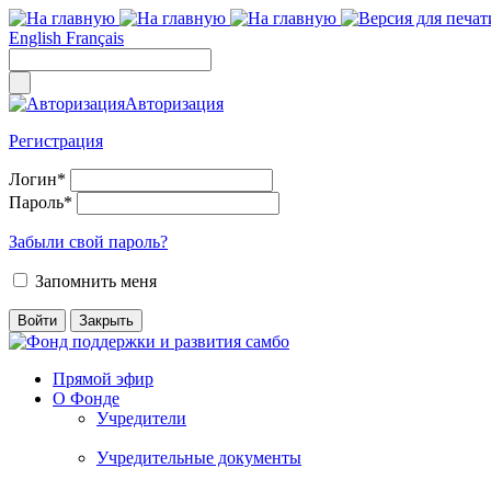
English
Français
Авторизация
Регистрация
Логин
*
Пароль
*
Забыли свой пароль?
Запомнить меня
Прямой эфир
О Фонде
Учредители
Учредительные документы