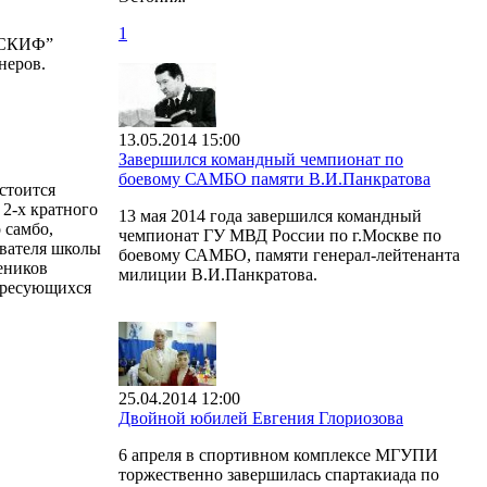
1
 “СКИФ”
неров.
13.05.2014 15:00
Завершился командный чемпионат по
боевому САМБО памяти В.И.Панкратова
стоится
2-х кратного
13 мая 2014 года завершился командный
 самбо,
чемпионат ГУ МВД России по г.Москве по
вателя школы
боевому САМБО, памяти генерал-лейтенанта
еников
милиции В.И.Панкратова.
тересующихся
25.04.2014 12:00
Двойной юбилей Евгения Глориозова
6 апреля в спортивном комплексе МГУПИ
торжественно завершилась спартакиада по