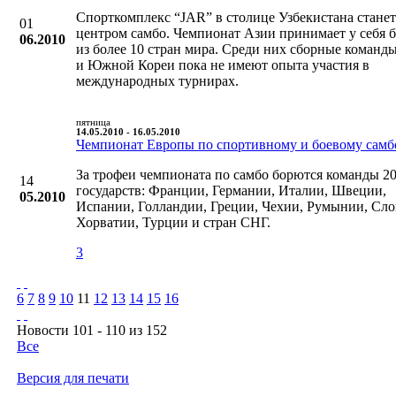
Спорткомплекс “JAR” в столице Узбекистана станет
01
центром самбо. Чемпионат Азии принимает у себя 
06.2010
из более 10 стран мира. Среди них сборные коман
и Южной Кореи пока не имеют опыта участия в
международных турнирах.
пятница
14.05.2010 - 16.05.2010
Чемпионат Европы по спортивному и боевому самб
За трофеи чемпионата по самбо борются команды 2
14
государств: Франции, Германии, Италии, Швеции,
05.2010
Испании, Голландии, Греции, Чехии, Румынии, Сло
Хорватии, Турции и стран СНГ.
3
6
7
8
9
10
11
12
13
14
15
16
Новости 101 - 110 из 152
Все
Версия для печати