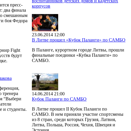
воспитанников детских домов и кадетских
ится пресс-
корпусов
: два финала
по смешанным
оги боя Федора
23.06.2014 12:00
В Литве прошел «Кубок Паланги» по САМБО
В Паланге, курортном городе Литвы, прошли
рнир Fight
финальные поединки «Кубка Паланги» по
сств будут
САМБО.
дке.
макова
ференция,
о тренера
14.06.2014 21:00
ом “Выбери
Кубок Паланги по САМБО
ватели
В Литве прошел II Кубок Паланги по
 и студенты.
САМБО. В нем приняли участие спортсмены
из 8 стран, среди которых Грузия, Латвия,
Литва, Польша, Россия, Чехия, Швеция и
Эстония.