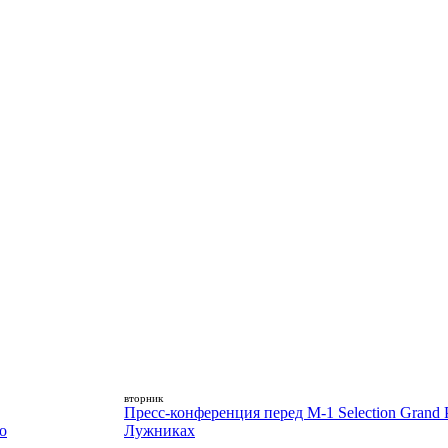
вторник
Пресс-конференция перед M-1 Selection Grand P
о
Лужниках