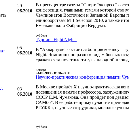
В пресс-центре газеты “Спорт Экспресс” состо
29
конференция, главными темами которой станут
06.2010
ать
Чемпионатов Восточной и Западной Европы 
единоборствам M-1 Selection 2010, а также ит
Емельяненко и Фабрицио Вердума.
суббота
Турнир "Fight Night"
05
В “Аквариуме” состоится бойцовское шоу – ту
нат
06.2010
Night. Чемпионы по разным видам боевых иску
сражаться за почетные титулы на одной площа
четверг
03.06.2010 - 05.06.2010
Научно-практическая конференция памяти Чу
В Москве пройдёт X научно-практическая кон
нд
03
посвященная памяти профессора, заслуженног
06.2010
СССР Е.М. Чумакова. Она пройдёт под девиз
САМбо”. В ее работе примут участие препода
РГУФКа, научные сотрудники, молодые ученые
суббота