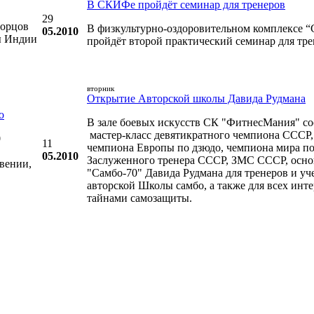
В СКИФе пройдёт семинар для тренеров
29
борцов
В физкультурно-оздоровительном комплексе
05.2010
ды Индии
пройдёт второй практический семинар для тре
вторник
Открытие Авторской школы Давида Рудмана
о
В зале боевых искусств СК "ФитнесМания" со
мастер-класс девятикратного чемпиона СССР, 
0
11
чемпиона Европы по дзюдо, чемпиона мира по
05.2010
Заслуженного тренера СССР, ЗМС СССР, осно
вении,
"Самбо-70" Давида Рудмана для тренеров и уч
авторской Школы самбо, а также для всех ин
тайнами самозащиты.