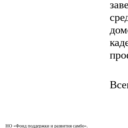
зав
сре
дом
кад
про
Все
НО «Фонд поддержки и развития самбо».