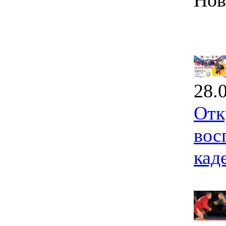
Нов
28.
Отк
вос
кад