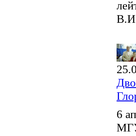
лей
В.И
25.
Дво
Гло
6 а
МГУ