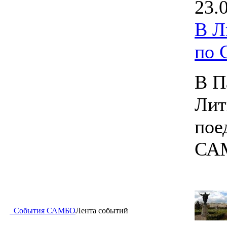
23.
В Л
по
В П
Лит
пое
СА
События САМБО
Лента событий