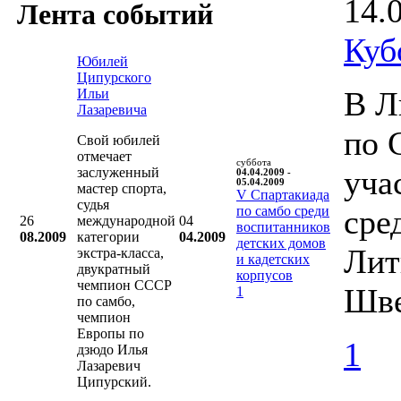
14.
Лента событий
Куб
Юбилей
Ципурского
В Л
Ильи
Лазаревича
по 
Свой юбилей
отмечает
суббота
уча
заслуженный
04.04.2009 -
05.04.2009
мастер спорта,
V Cпартакиада
судья
по самбо среди
сре
26
международной
04
воспитанников
08.2009
категории
04.2009
детских домов
Лит
экстра-класса,
и кадетских
двукратный
корпусов
чемпион СССР
Шве
1
по самбо,
чемпион
Европы по
1
дзюдо Илья
Лазаревич
Ципурский.