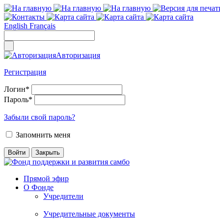
English
Français
Авторизация
Регистрация
Логин
*
Пароль
*
Забыли свой пароль?
Запомнить меня
Прямой эфир
О Фонде
Учредители
Учредительные документы