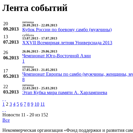
Лента событий
пятница
20
20.09.2013 - 22.09.2013
09.2013
Кубок России по боевому самбо (мужчины)
суббота
13
13.07.2013 - 17.07.2013
07.2013
XXVII Всемирная летняя Универсиада 2013
26
26.06.2013 - 29.06.2013
Чемпионат Юго-Восточной Азии
06.2013
1
пятница
17
17.05.2013 - 21.05.2013
Чемпионат Европы по самбо (мужчины, женщины, м
05.2013
8
пятница
22
22.03.2013 - 25.03.2013
03.2013
Этап Кубка мира памяти А. Харлампиева
1
2
3
4
5
6
7
8
9
10
11
Новости 11 - 20 из 152
Все
Некоммерческая организация «Фонд поддержки и развития сам