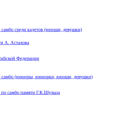
 самбо среди кадетов (юноши, девушки)
и А. Астахова
сийской Федерации
 самбо (юниоры, юниорки, юноши, девушки)
 по самбо памяти Г.К.Шульца