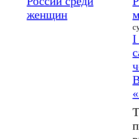
России среди
Р
женщин
м
с
I
с
ч
В
«
Т
п