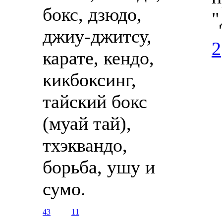
бокс, дзюдо,
"
джиу-джитсу,
2
карате, кендо,
кикбоксинг,
тайский бокс
(муай тай),
тхэквандо,
борьба, ушу и
сумо.
43
11