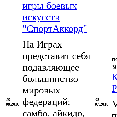
игры боевых
искусств
"СпортАккорд"
На Играх
представит себя
п
подавляющее
3
К
большинство
Р
мировых
федераций:
28
30
М
08.2010
07.2010
самбо, айкидо,
п