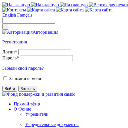
English
Français
Авторизация
Регистрация
Логин
*
Пароль
*
Забыли свой пароль?
Запомнить меня
Прямой эфир
О Фонде
Учредители
Учредительные документы