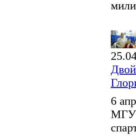
мили
25.0
Двой
Глор
6 ап
МГУП
спар