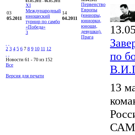
18.04.2011
03.05.2011 - 06.05.2011
Первенство
XI
Европы
Международный
03
14
(юниоры,
юношеский
05.2011
04.2011
юниорки,
турнир по самбо
13.0
юноши,
«Победа»
девушки).
3
Прага
Заве
2
3
4
5
6
7
8
9
10
11
12
по б
Новости 61 - 70 из 152
Все
В.И.
Версия для печати
13 м
кома
Росс
САМБ