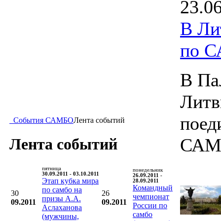
23.0
В Ли
по 
В Па
Литв
поед
События САМБО
Лента событий
САМ
Лента событий
пятница
понедельник
30.09.2011 - 03.10.2011
26.09.2011 -
Этап кубка мира
28.09.2011
Командный
по самбо на
30
26
чемпионат
призы А.А.
09.2011
09.2011
России по
Аслаханова
самбо
(мужчины,