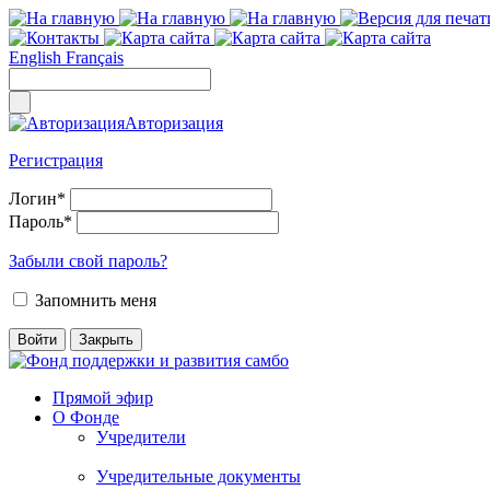
English
Français
Авторизация
Регистрация
Логин
*
Пароль
*
Забыли свой пароль?
Запомнить меня
Прямой эфир
О Фонде
Учредители
Учредительные документы