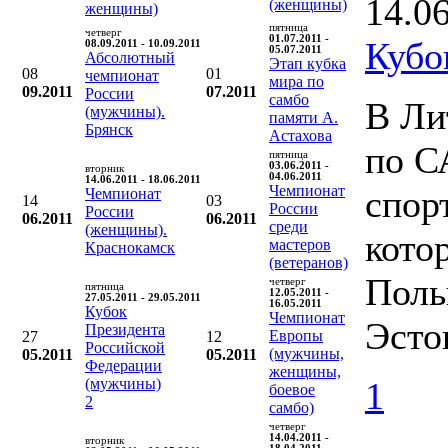
14.0
(женщины)
женщины)
пятница
четверг
01.07.2011 -
Кубо
08.09.2011 - 10.09.2011
05.07.2011
Абсолютный
Этап кубка
08
01
чемпионат
мира по
09.2011
07.2011
России
самбо
В Ли
(мужчины).
памяти А.
Брянск
Астахова
по С
пятница
03.06.2011 -
вторник
04.06.2011
14.06.2011 - 18.06.2011
Чемпионат
спор
Чемпионат
14
03
России
России
06.2011
06.2011
среди
(женщины).
кото
мастеров
Краснокамск
(ветеранов)
Поль
четверг
пятница
12.05.2011 -
27.05.2011 - 29.05.2011
16.05.2011
Кубок
Чемпионат
Эсто
Президента
Европы
27
12
Российской
(мужчины,
05.2011
05.2011
Федерации
женщины,
(мужчины)
1
боевое
2
самбо)
четверг
14.04.2011 -
вторник