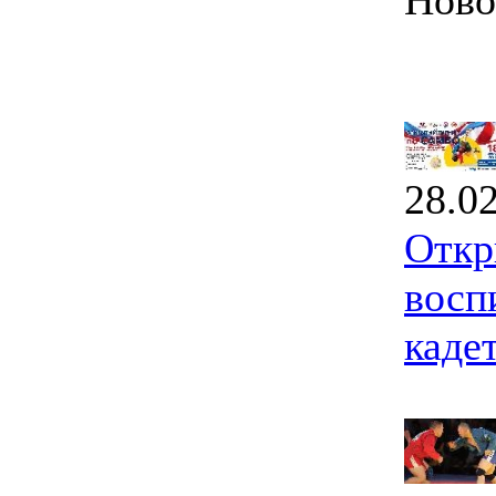
Ново
28.0
Откр
восп
каде