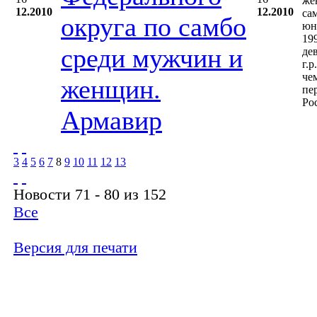
же
12.2010
12.2010
са
округа по самбо
юн
19
среди мужчин и
де
г.р
че
женщин.
пе
Ро
Армавир
3
4
5
6
7
8
9
10
11
12
13
Новости 71 - 80 из 152
Все
Версия для печати