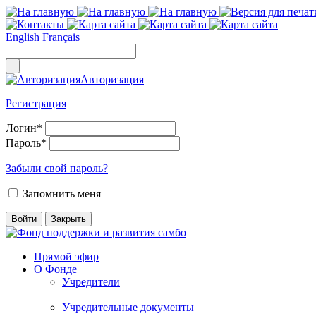
English
Français
Авторизация
Регистрация
Логин
*
Пароль
*
Забыли свой пароль?
Запомнить меня
Прямой эфир
О Фонде
Учредители
Учредительные документы