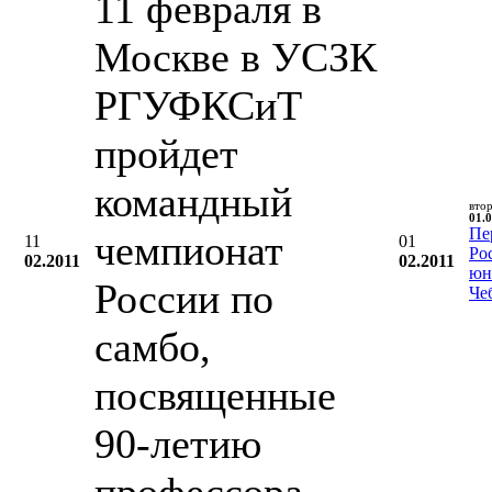
11 февраля в
Москве в УСЗК
РГУФКСиТ
пройдет
командный
вто
01.0
Пе
чемпионат
11
01
Ро
02.2011
02.2011
юн
России по
Че
самбо,
посвященные
90-летию
профессора,