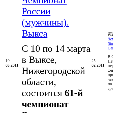
России
(мужчины).
Выкса
пят
25.0
Че
(бо
С 10 по 14 марта
Са
в Выксе,
В 
10
25
Пе
03.2011
02.2011
пе
Нижегородской
фе
пр
области,
че
по
ср
состоится
61-й
чемпионат