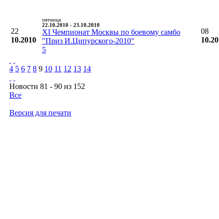
пятница
22.10.2010 - 23.10.2010
22
08
XI Чемпионат Москвы по боевому самбо
10.2010
10.2
"Приз И.Ципурского-2010"
5
4
5
6
7
8
9
10
11
12
13
14
Новости 81 - 90 из 152
Все
Версия для печати