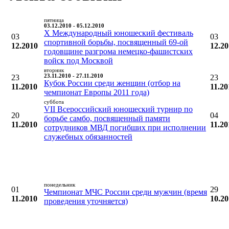
пятница
03.12.2010 - 05.12.2010
X Международный юношеский фестиваль
03
03
спортивной борьбы, посвященный 69-ой
12.2010
12.2
годовщине разгрома немецко-фашистских
войск под Москвой
вторник
23
23.11.2010 - 27.11.2010
23
Кубок России среди женщин (отбор на
11.2010
11.20
чемпионат Европы 2011 года)
суббота
VII Всероссийский юношеский турнир по
20
04
борьбе самбо, посвященный памяти
11.2010
11.20
сотрудников МВД погибших при исполнении
служебных обязанностей
понедельник
01
29
Чемпионат МЧС России среди мужчин (время
11.2010
10.2
проведения уточняется)