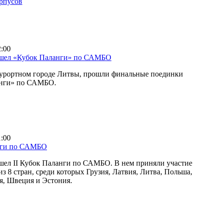
орпусов
2:00
ошел «Кубок Паланги» по САМБО
курортном городе Литвы, прошли финальные поединки
анги» по САМБО.
1:00
нги по САМБО
шел II Кубок Паланги по САМБО. В нем приняли участие
з 8 стран, среди которых Грузия, Латвия, Литва, Польша,
я, Швеция и Эстония.