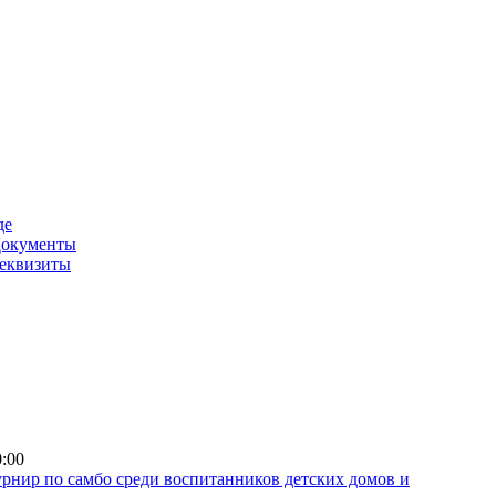
де
окументы
еквизиты
0:00
рнир по самбо среди воспитанников детских домов и