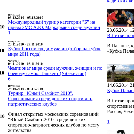
кадетских к
пятница
03.12.2010 - 05.12.2010
Международный турнир категории "Б" на
010
призы ЗМС А.Ю. Маркарьяна среди мужчин
23.06.2014 1
1
В Литве пр
вторник
23.11.2010 - 27.11.2010
В Паланге, 
Кубок России среди мужчин (отбор на кубок
10
«Кубка Пал
мира 2011 года)
четверг
04.11.2010 - 08.11.2010
Чемпионат мира среди мужчин, женщин и по
10
боевому самбо. Ташкент (Узбекистан)
6
14.06.2014 2
пятница
29.10.2010 - 01.11.2010
Кубок Пала
Турнир "Юный Самбист-2010".
Соревнования среди детских спортивно-
В Литве про
патриотических клубов
спортсмены и
Россия, Чехи
Финал открытых московских соревнований
010
"Юный Самбист-2010" среди детских
1
спортивно-патриотических клубов по месту
жительства.