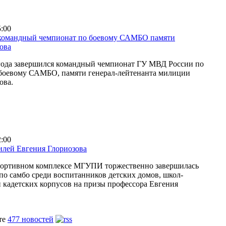
5:00
командный чемпионат по боевому САМБО памяти
ова
 года завершился командный чемпионат ГУ МВД России по
 боевому САМБО, памяти генерал-лейтенанта милиции
ова.
2:00
лей Евгения Глориозова
спортивном комплексе МГУПИ торжественно завершилась
по самбо среди воспитанников детских домов, школ-
и кадетских корпусов на призы профессора Евгения
те
477 новостей