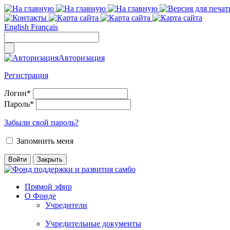
English
Français
Авторизация
Регистрация
Логин
*
Пароль
*
Забыли свой пароль?
Запомнить меня
Прямой эфир
О Фонде
Учредители
Учредительные документы