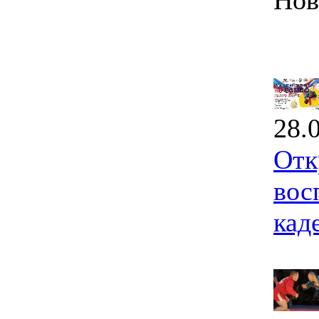
Нов
28.
Отк
вос
кад