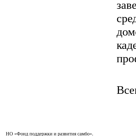
зав
сре
дом
кад
про
Все
НО «Фонд поддержки и развития самбо».