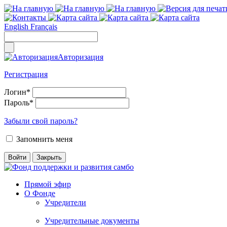
English
Français
Авторизация
Регистрация
Логин
*
Пароль
*
Забыли свой пароль?
Запомнить меня
Прямой эфир
О Фонде
Учредители
Учредительные документы