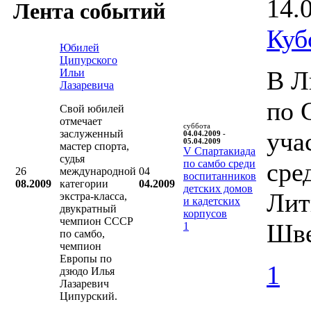
14.
Лента событий
Куб
Юбилей
Ципурского
В Л
Ильи
Лазаревича
по 
Свой юбилей
отмечает
суббота
уча
заслуженный
04.04.2009 -
05.04.2009
мастер спорта,
V Cпартакиада
судья
по самбо среди
сре
26
международной
04
воспитанников
08.2009
категории
04.2009
детских домов
Лит
экстра-класса,
и кадетских
двукратный
корпусов
чемпион СССР
Шве
1
по самбо,
чемпион
Европы по
1
дзюдо Илья
Лазаревич
Ципурский.