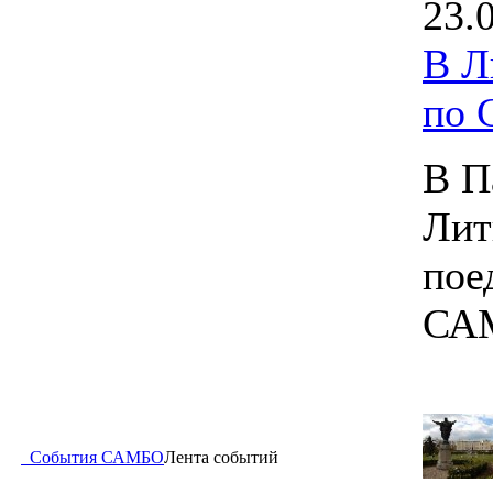
23.
В Л
по
В П
Лит
пое
СА
События САМБО
Лента событий