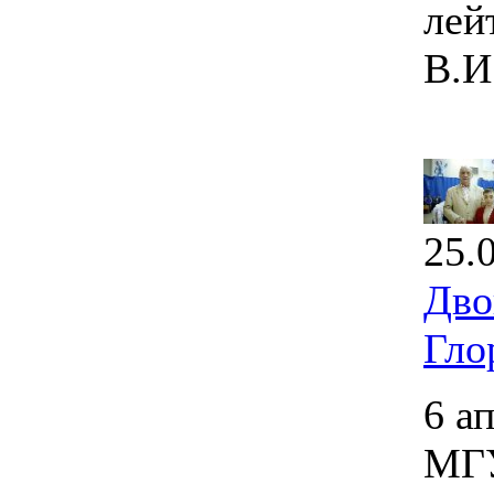
лей
В.И
25.
Дво
Гло
6 а
МГУ