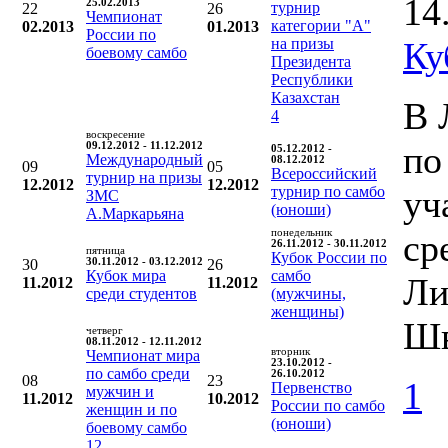
14
25.02.2013
турнир
22
26
Чемпионат
категории "А"
02.2013
01.2013
России по
на призы
Ку
боевому самбо
Президента
Республики
Казахстан
В 
4
воскресение
по
09.12.2012 - 11.12.2012
05.12.2012 -
Международный
08.12.2012
09
05
Всероссийский
турнир на призы
12.2012
12.2012
турнир по самбо
уч
ЗМС
(юноши)
А.Маркарьяна
понедельник
ср
26.11.2012 - 30.11.2012
пятница
Кубок России по
30
30.11.2012 - 03.12.2012
26
Кубок мира
самбо
Ли
11.2012
11.2012
среди студентов
(мужчины,
женщины)
Шв
четверг
08.11.2012 - 12.11.2012
вторник
Чемпионат мира
23.10.2012 -
по самбо среди
26.10.2012
08
23
1
Первенство
мужчин и
11.2012
10.2012
России по самбо
женщин и по
(юноши)
боевому самбо
12