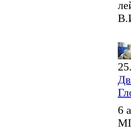
ле
В.
25
Дв
Гл
6 
МГ