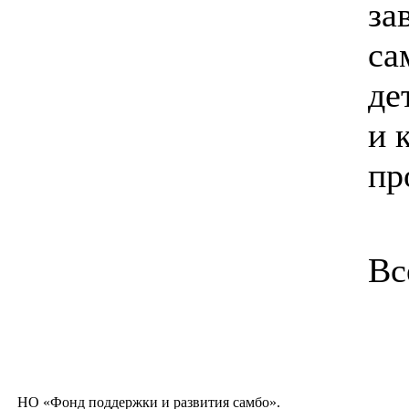
за
са
де
и 
пр
Вс
НО «Фонд поддержки и развития самбо».