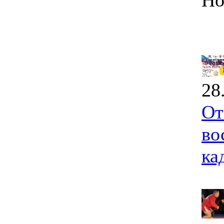
Но
28
От
во
ка