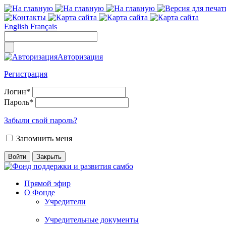
English
Français
Авторизация
Регистрация
Логин
*
Пароль
*
Забыли свой пароль?
Запомнить меня
Прямой эфир
О Фонде
Учредители
Учредительные документы