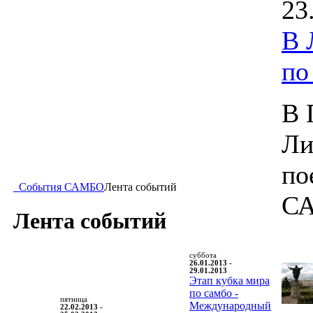
23
В 
п
В 
Ли
по
События САМБО
Лента событий
С
Лента событий
суббота
26.01.2013 -
29.01.2013
Этап кубка мира
по самбо -
пятница
Международный
22.02.2013 -