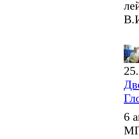
ле
В.
25
Дв
Гл
6 
МГ