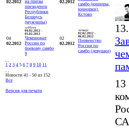
на призы
02.2012
02.2012
самбо (юниоры,
президента
юниорки).
Республики
Кстово
Беларусь
(мужчины)
13
суббота
четверг
04.02.2012 -
02.02.2012 -
05.02.2012
06.02.2012
За
Чемпионат
04
02
Первенство
России по
02.2012
02.2012
России по
боевому самбо
че
самбо (девушки)
9
па
1
2
3
4
5
6
7
8
9
10
11
Новости 41 - 50 из 152
13
Все
Версия для печати
ко
Ро
СА