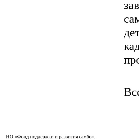
за
са
де
ка
пр
Вс
НО «Фонд поддержки и развития самбо».