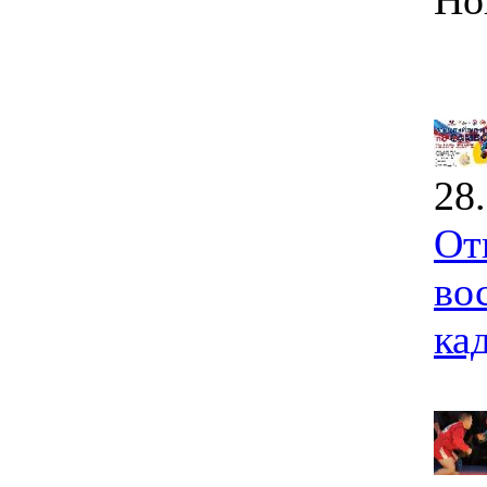
Но
28
От
во
ка