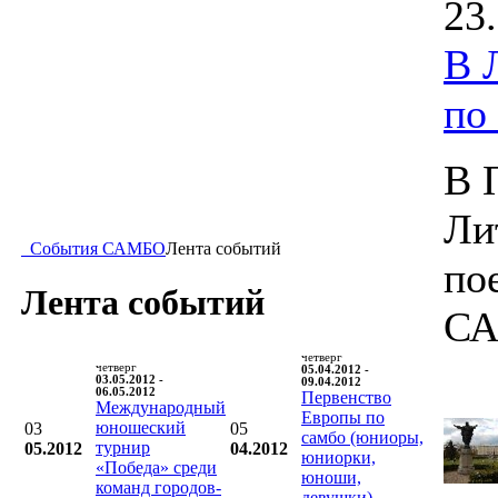
23
В 
по
В 
Ли
События САМБО
Лента событий
по
Лента событий
СА
четверг
четверг
05.04.2012 -
03.05.2012 -
09.04.2012
06.05.2012
Первенство
Международный
Европы по
юношеский
03
05
самбо (юниоры,
турнир
05.2012
04.2012
юниорки,
«Победа» среди
юноши,
команд городов-
девушки)