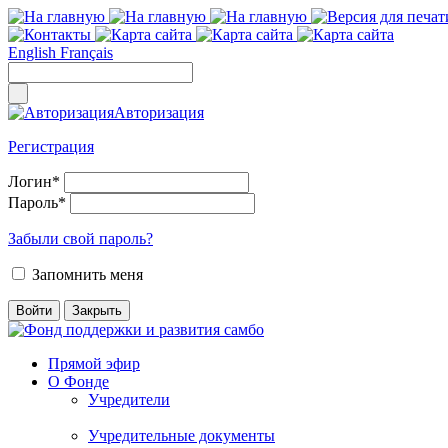
English
Français
Авторизация
Регистрация
Логин
*
Пароль
*
Забыли свой пароль?
Запомнить меня
Прямой эфир
О Фонде
Учредители
Учредительные документы