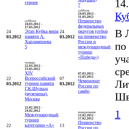
14
героев
7
суббота
Ку
24.03.2012 -
31.03.2012
Первенство
суббота
24.03.2012 -
федеральных
27.03.2012
В 
Этап Кубка мира
округов (отбор
24
24
памяти А.
на первенство
03.2012
03.2012
Харлампиева
России и
по
5
международный
турнир
уч
«Победа»)
четверг
22.03.2012 -
ср
23.03.2012
XIV
07.03.2012 -
12.03.2012
Всероссийский
22
07
Ли
Чемпионат
турнир памяти
03.2012
03.2012
России по
Г.К.Шульца
самбо
Шв
(мужчины).
Москва
22.02.2012 -
1
24.02.2012
понедельник
Международный
13.02.2012 -
17.02.2012
турнир
Первенство
категории «А»
22
13
России по