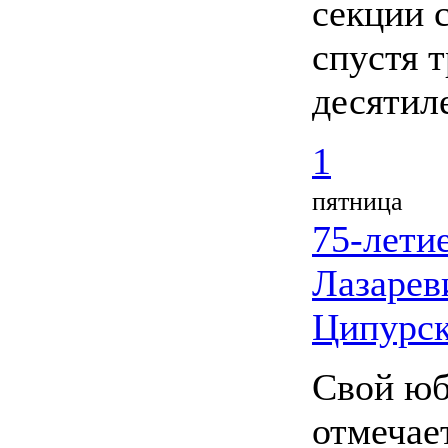
секции 
спустя 
десятил
1
пятница
75-лети
Лазарев
Ципурск
Свой ю
отмечае