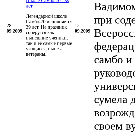
Школе Самбо-70 - 39
Вадимо
лет
при сод
Легендарной школе
Самбо-70 исполняется
28
12
39 лет. На праздник
Всеросс
09.2009
09.2009
соберутся как
нынешние ученики,
федерац
так и её самые первые
учащиеся, ныне -
ветераны.
самбо и
руковод
универс
сумела 
возрожд
своем в