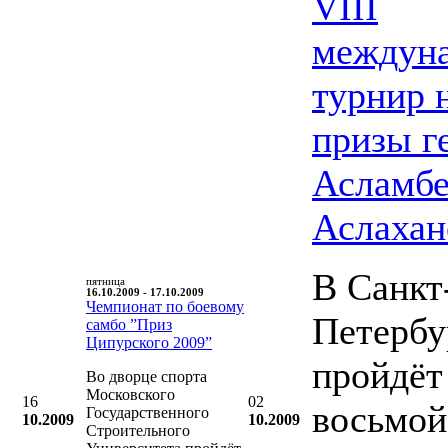
VIII
междун
турнир 
призы г
Асламбе
Аслахан
В Санкт
пятница
16.10.2009 - 17.10.2009
Чемпионат по боевому
Петербу
самбо ”Приз
Ципурского 2009”
пройдёт
Во дворце спорта
Московского
16
02
восьмой
Государственного
10.2009
10.2009
Строительного