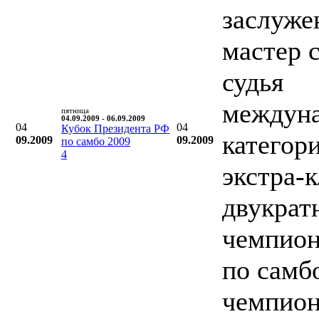
заслуж
мастер 
судья
междун
пятница
04.09.2009 - 06.09.2009
04
04
Кубок Президента РФ
категор
09.2009
09.2009
по самбо 2009
4
экстра-к
двукрат
чемпио
по самб
чемпио