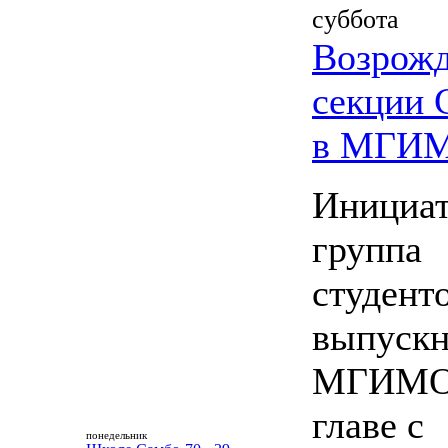
суббота
Возрож
секции
в МГИ
Инициат
группа
студент
выпускн
МГИМО
главе с
понедельник