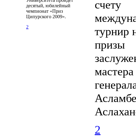
Университета пройдёт
счету
десятый, юбилейный
чемпионат «Приз
междун
Ципурского 2009».
2
турнир 
призы
заслуже
мастера
генерал
Асламбе
Аслахан
2