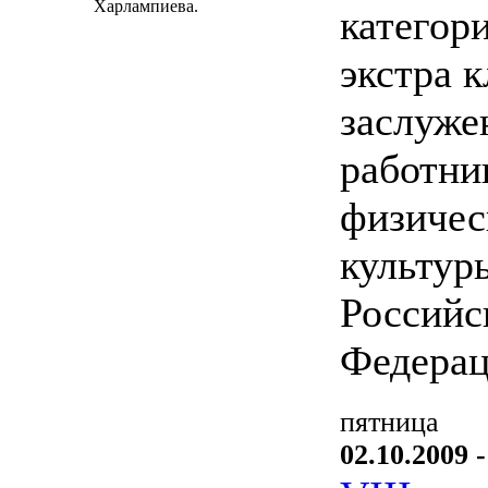
Харлампиева.
категор
экстра к
заслуж
работни
физичес
культур
Российс
Федерац
пятница
02.10.2009 -