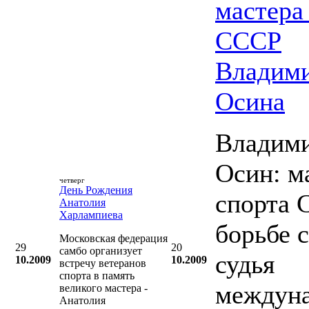
мастера
СССР
Владим
Осина
Владим
Осин: м
четверг
День Рождения
спорта 
Анатолия
Харлампиева
борьбе 
Московская федерация
29
20
самбо организует
судья
10.2009
10.2009
встречу ветеранов
спорта в память
междун
великого мастера -
Анатолия