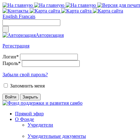
English
Français
Авторизация
Регистрация
Логин
*
Пароль
*
Забыли свой пароль?
Запомнить меня
Прямой эфир
О Фонде
Учредители
Учредительные документы