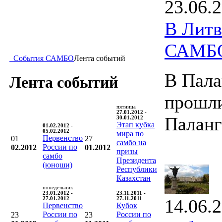
23.06.
В Литв
САМБ
События САМБО
Лента событий
В Пала
Лента событий
прошли
пятница
27.01.2012 -
Палан
30.01.2012
Этап кубка
01.02.2012 -
05.02.2012
мира по
Первенство
01
27
самбо на
России по
02.2012
01.2012
призы
самбо
Президента
(юноши)
Республики
Казахстан
понедельник
23.01.2012 -
23.11.2011 -
27.01.2012
27.11.2011
14.06.
Первенство
Кубок
России по
России по
23
23