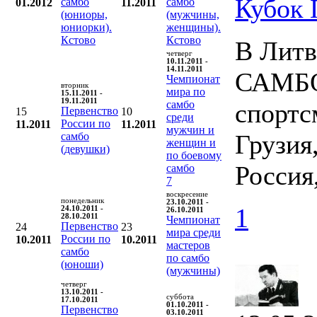
Кубок
самбо
самбо
01.2012
11.2011
(юниоры,
(мужчины,
юниорки).
женщины).
Кстово
Кстово
В Литв
четверг
10.11.2011 -
14.11.2011
САМБО.
Чемпионат
вторник
мира по
15.11.2011 -
19.11.2011
самбо
спортс
Первенство
15
10
среди
России по
11.2011
11.2011
мужчин и
Грузия
самбо
женщин и
(девушки)
по боевому
Россия
самбо
7
воскресение
понедельник
23.10.2011 -
1
24.10.2011 -
26.10.2011
28.10.2011
Чемпионат
Первенство
24
23
мира среди
России по
10.2011
10.2011
мастеров
самбо
по самбо
(юноши)
(мужчины)
четверг
13.10.2011 -
суббота
17.10.2011
01.10.2011 -
Первенство
03.10.2011