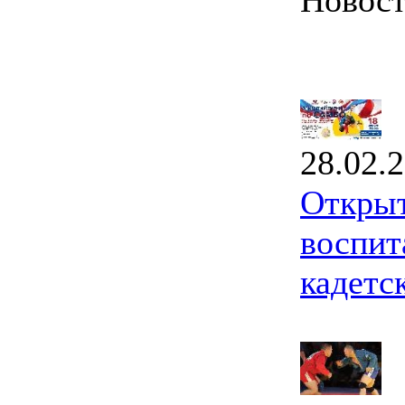
Новос
28.02.
Открыт
воспит
кадетс