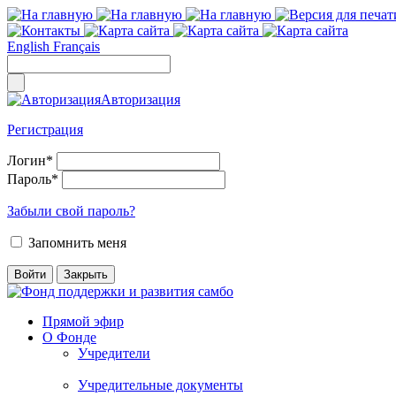
English
Français
Авторизация
Регистрация
Логин
*
Пароль
*
Забыли свой пароль?
Запомнить меня
Прямой эфир
О Фонде
Учредители
Учредительные документы