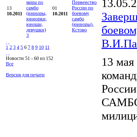
13.05.
мира по
Первенство
самбо
России по
13
01
Заверш
(юниоры,
боевому
10.2011
10.2011
юниорки,
самбо
юноши,
(юниоры).
боево
девушки)
Кстово
3
В.И.Па
1
2
3
4
5
6
7
8
9
10
11
13 мая
Новости 51 - 60 из 152
Все
коман
Версия для печати
России
САМБО,
милици