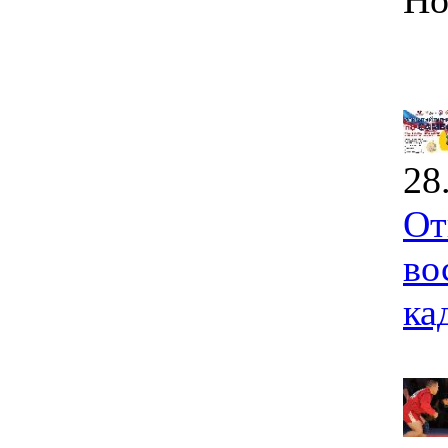
Но
28
От
во
ка