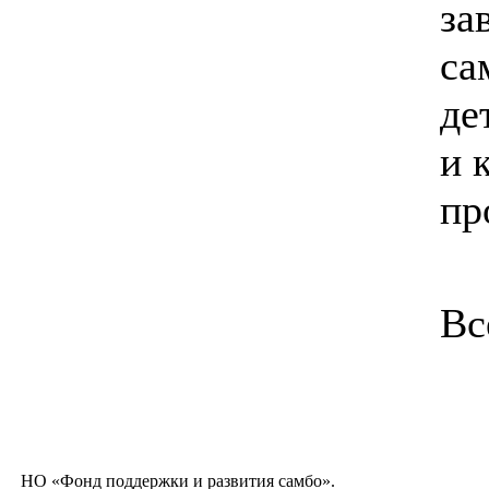
за
са
де
и 
пр
Вс
НО «Фонд поддержки и развития самбо».