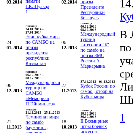
14
памяти
призы
03.2014
02.2014
Г.К.Шульца
Президента
1
Республики
Ку
Беларусь
пятница
пятница
06.12.2013 -
24.01.2014 -
08.12.2013
В 
27.01.2014
Международный
Этап кубка мира
турнир
по САМБО на
24
06
по
категории "Б"
призы
01.2014
12.2013
по самбо на
президента
призы ЗМС
уч
республики
России А.
Казахстан
Маркарьяна
ср
пятница
06.12.2013 -
08.12.2013
Международный
27.11.2013 - 01.12.2013
Ли
06
27
Кубок России по
турнир по
12.2013
11.2013
самбо , отбор на
САМБО
Шв
Кубок мира
«Мемориал
П.Эйгминаса»
четверг
пятница
21.11.2013 - 25.11.2013
1
18.10.2013 -
Чемпионат мира
26.10.2013
II Всемирные
21
18
по самбо
игры боевых
11.2013
10.2013
(мужчины,
искусств
женщины,