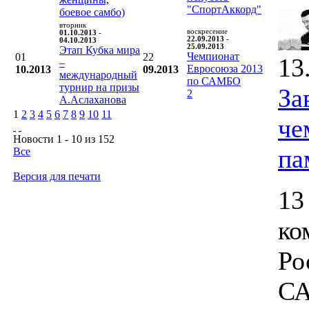
"СпортАккорд"
боевое самбо)
вторник
воскресение
01.10.2013 -
22.09.2013 -
04.10.2013
25.09.2013
Этап Кубка мира
Чемпионат
01
22
13
–
Евросоюза 2013
10.2013
09.2013
международный
по САМБО
турнир на призы
За
2
А.Аслаханова
1
2
3
4
5
6
7
8
9
10
11
че
Новости 1 - 10 из 152
па
Все
Версия для печати
13
ко
Ро
СА