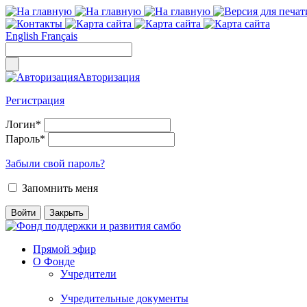
English
Français
Авторизация
Регистрация
Логин
*
Пароль
*
Забыли свой пароль?
Запомнить меня
Прямой эфир
О Фонде
Учредители
Учредительные документы