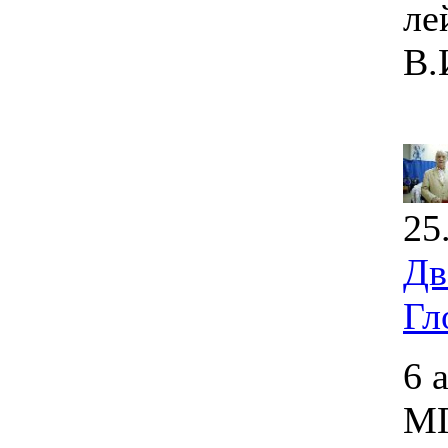
ле
В.
25
Дв
Гл
6 
МГ