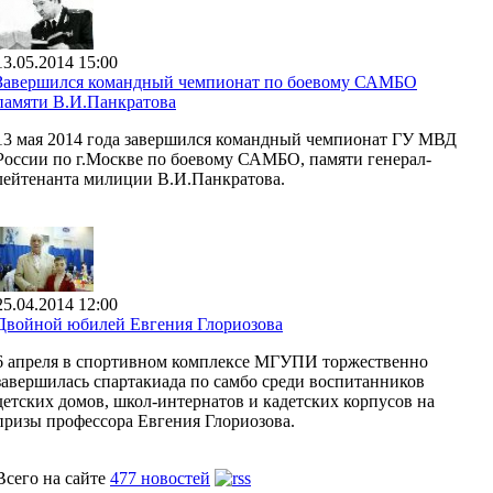
13.05.2014 15:00
Завершился командный чемпионат по боевому САМБО
памяти В.И.Панкратова
13 мая 2014 года завершился командный чемпионат ГУ МВД
России по г.Москве по боевому САМБО, памяти генерал-
лейтенанта милиции В.И.Панкратова.
25.04.2014 12:00
Двойной юбилей Евгения Глориозова
6 апреля в спортивном комплексе МГУПИ торжественно
завершилась спартакиада по самбо среди воспитанников
детских домов, школ-интернатов и кадетских корпусов на
призы профессора Евгения Глориозова.
Всего на сайте
477 новостей