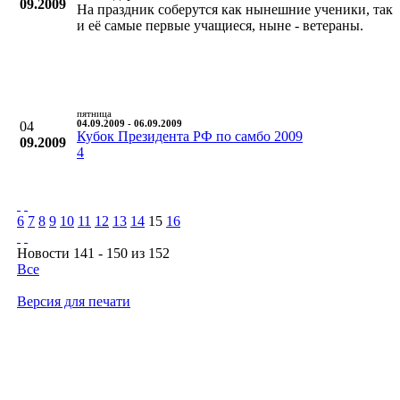
09.2009
На праздник соберутся как нынешние ученики, так
и её самые первые учащиеся, ныне - ветераны.
пятница
04
04.09.2009 - 06.09.2009
Кубок Президента РФ по самбо 2009
09.2009
4
6
7
8
9
10
11
12
13
14
15
16
Новости 141 - 150 из 152
Все
Версия для печати