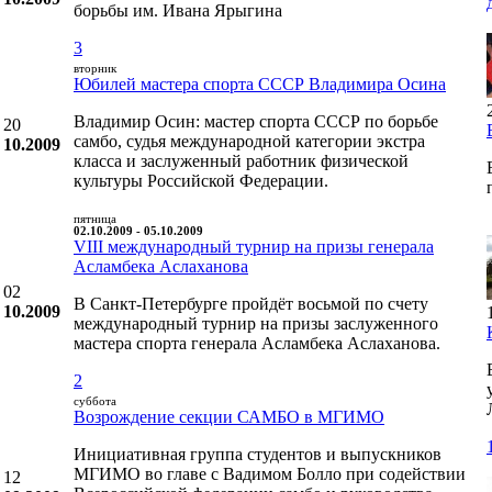
борьбы им. Ивана Ярыгина
3
вторник
Юбилей мастера спорта СССР Владимира Осина
Владимир Осин: мастер спорта СССР по борьбе
20
самбо, судья международной категории экстра
10.2009
класса и заслуженный работник физической
культуры Российской Федерации.
пятница
02.10.2009 - 05.10.2009
VIII международный турнир на призы генерала
Асламбека Аслаханова
02
В Санкт-Петербурге пройдёт восьмой по счету
10.2009
международный турнир на призы заслуженного
мастера спорта генерала Асламбека Аслаханова.
2
суббота
Возрождение секции САМБО в МГИМО
Инициативная группа студентов и выпускников
МГИМО во главе с Вадимом Болло при содействии
12