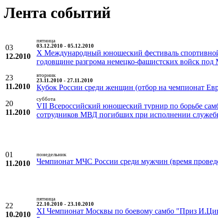
Лента событий
пятница
03
03.12.2010 - 05.12.2010
X Международный юношеский фестиваль спортивной
12.2010
годовщине разгрома немецко-фашистских войск под
вторник
23
23.11.2010 - 27.11.2010
11.2010
Кубок России среди женщин (отбор на чемпионат Евр
суббота
20
VII Всероссийский юношеский турнир по борьбе сам
11.2010
сотрудников МВД погибших при исполнении служеб
01
понедельник
Чемпионат МЧС России среди мужчин (время проведе
11.2010
пятница
22
22.10.2010 - 23.10.2010
XI Чемпионат Москвы по боевому самбо "Приз И.Ци
10.2010