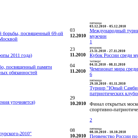
пятница
03.12.2010 - 05.12.2010
03
Международный турни
 борьбы, посвященный 69-ой
12.2010
мужчин
 Москвой
1
вторник
23
23.11.2010 - 27.11.2010
11.2010
опы 2011 года)
Кубок России среди му
четверг
04
04.11.2010 - 08.11.2010
бо, посвященный памяти
Чемпионат мира среди
11.2010
ных обязанностей
6
пятница
29.10.2010 - 01.11.2010
Турнир "Юный Самбист
патриотических клубо
29
ния уточняется)
10.2010
Финал открытых моск
спортивно-патриотиче
2
пятница
08
08.10.2010 - 10.10.2010
пурского-2010"
10.2010
Первенство России по