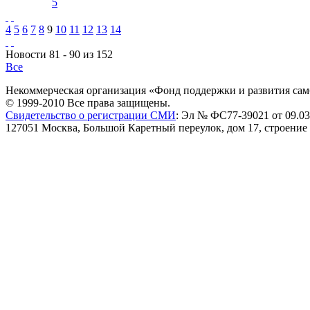
5
4
5
6
7
8
9
10
11
12
13
14
Новости 81 - 90 из 152
Все
Некоммерческая организация «Фонд поддержки и развития сам
© 1999-2010 Все права защищены.
Свидетельство о регистрации СМИ
: Эл № ФС77-39021 от 09.03
127051 Москва, Большой Каретный переулок, дом 17, строение 