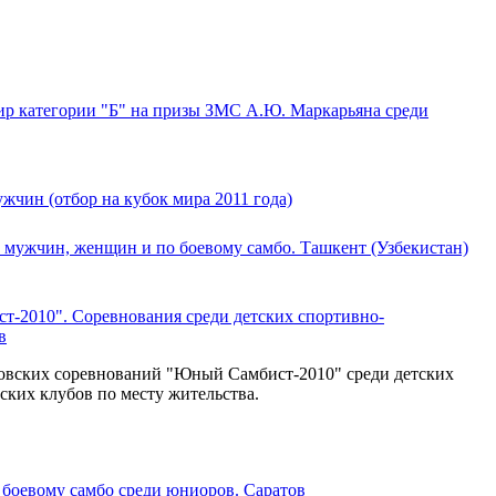
р категории "Б" на призы ЗМС А.Ю. Маркарьяна среди
жчин (отбор на кубок мира 2011 года)
 мужчин, женщин и по боевому самбо. Ташкент (Узбекистан)
-2010". Соревнования среди детских спортивно-
в
овских соревнований "Юный Самбист-2010" среди детских
ских клубов по месту жительства.
 боевому самбо среди юниоров. Саратов