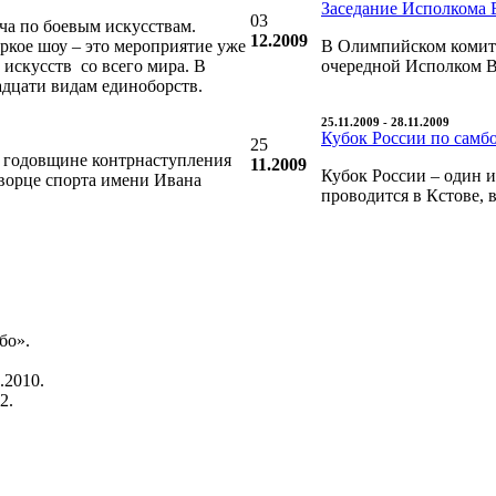
Заседание Исполкома 
03
ча по боевым искусствам.
12.2009
яркое шоу – это мероприятие уже
В Олимпийском комите
искусств со всего мира. В
очередной Исполком В
адцати видам единоборств.
25.11.2009 - 28.11.2009
Кубок России по самбо
25
 годовщине контрнаступления
11.2009
Кубок России – один и
дворце спорта имени Ивана
проводится в Кстове, 
бо».
.2010.
2.