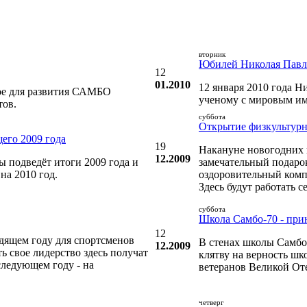
вторник
Юбилей Николая Павл
12
01.2010
12 января 2010 года 
ое для развития САМБО
ученому с мировым име
тов.
суббота
Открытие физкультурн
его 2009 года
19
Накануне новогодних 
12.2009
 подведёт итоги 2009 года и
замечательный подарок
на 2010 год.
оздоровительный компл
Здесь будут работать с
суббота
Школа Самбо-70 - пр
12
дящем году для спортсменов
В стенах школы Самбо
12.2009
ь свое лидерство здесь получат
клятву на верность шк
следующем году - на
ветеранов Великой От
четверг