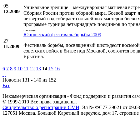
05
Уникальное зрелище – международная матчевая встре
12.2009
Сборная России против сборной мира. Боевой азарт, 
четвертый год собирает сильнейших мастеров боевых 
программе турнира четырнадцать поединков по трин
пятница
Юношеский фестиваль борьбы 2009
27
Фестиваль борьбы, посвященный шестьдесят восьмой
11.2009
советских войск в битве под Москвой, состоится во 
Ярыгина.
6
7
8
9
10
11
12
13
14
15
16
Новости 131 - 140 из 152
Все
Некоммерческая организация «Фонд поддержки и развития сам
© 1999-2010 Все права защищены.
Свидетельство о регистрации СМИ
: Эл № ФС77-39021 от 09.03
127051 Москва, Большой Каретный переулок, дом 17, строение 