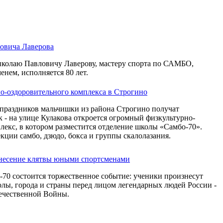
овича Лаверова
Николаю Павловичу Лаверову, мастеру спорта по САМБО,
нем, исполняется 80 лет.
о-оздоровительного комплекса в Строгино
праздников мальчишки из района Строгино получат
 - на улице Кулакова откроется огромный физкультурно-
екс, в котором разместится отделение школы «Самбо-70».
екции самбо, дзюдо, бокса и группы скалолазания.
инесение клятвы юными спортсменами
-70 состоится торжественное событие: ученики произнесут
олы, города и страны перед лицом легендарных людей России -
ечественной Войны.