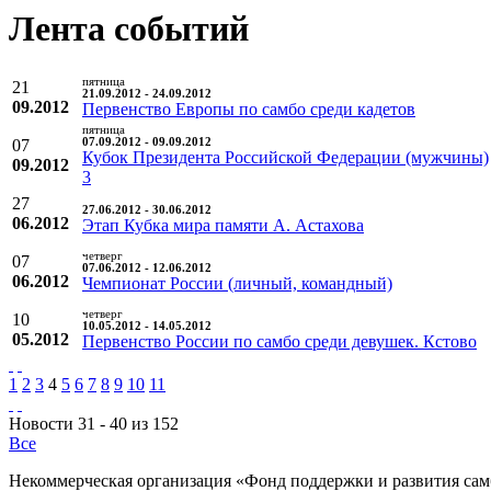
Лента событий
пятница
21
21.09.2012 - 24.09.2012
09.2012
Первенство Европы по самбо среди кадетов
пятница
07
07.09.2012 - 09.09.2012
Кубок Президента Российской Федерации (мужчины)
09.2012
3
27
27.06.2012 - 30.06.2012
06.2012
Этап Кубка мира памяти А. Астахова
четверг
07
07.06.2012 - 12.06.2012
06.2012
Чемпионат России (личный, командный)
четверг
10
10.05.2012 - 14.05.2012
05.2012
Первенство России по самбо среди девушек. Кстово
1
2
3
4
5
6
7
8
9
10
11
Новости 31 - 40 из 152
Все
Некоммерческая организация «Фонд поддержки и развития сам