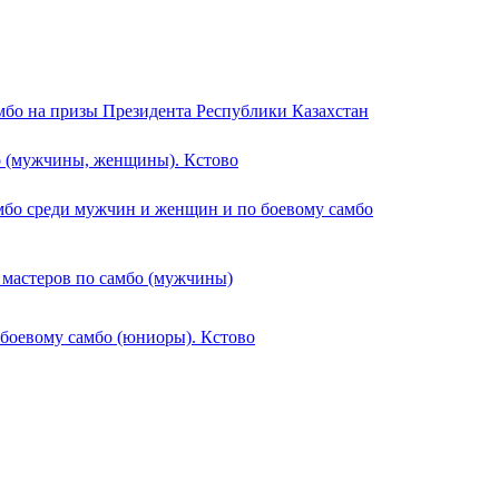
мбо на призы Президента Республики Казахстан
о (мужчины, женщины). Кстово
мбо среди мужчин и женщин и по боевому самбо
 мастеров по самбо (мужчины)
 боевому самбо (юниоры). Кстово