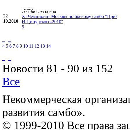
пятница
22.10.2010 - 23.10.2010
22
XI Чемпионат Москвы по боевому самбо "Приз
10.2010
И.Ципурского-2010"
5
4
5
6
7
8
9
10
11
12
13
14
Новости 81 - 90 из 152
Все
Некоммерческая организа
развития самбо».
© 1999-2010 Все права з