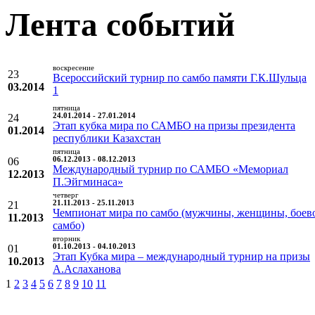
Лента событий
воскресение
23
Всероссийский турнир по самбо памяти Г.К.Шульца
03.2014
1
пятница
24
24.01.2014 - 27.01.2014
Этап кубка мира по САМБО на призы президента
01.2014
республики Казахстан
пятница
06
06.12.2013 - 08.12.2013
Международный турнир по САМБО «Мемориал
12.2013
П.Эйгминаса»
четверг
21
21.11.2013 - 25.11.2013
Чемпионат мира по самбо (мужчины, женщины, боев
11.2013
самбо)
вторник
01
01.10.2013 - 04.10.2013
Этап Кубка мира – международный турнир на призы
10.2013
А.Аслаханова
1
2
3
4
5
6
7
8
9
10
11