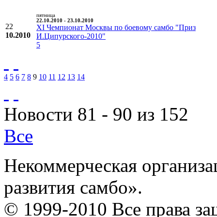
пятница
22.10.2010 - 23.10.2010
22
XI Чемпионат Москвы по боевому самбо "Приз
10.2010
И.Ципурского-2010"
5
4
5
6
7
8
9
10
11
12
13
14
Новости 81 - 90 из 152
Все
Некоммерческая организа
развития самбо».
© 1999-2010 Все права з