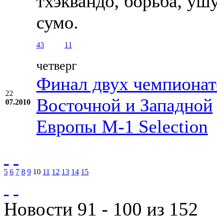
тхэквандо, борьба, уш
сумо.
43
11
четверг
Финал двух чемпионат
22
Восточной и Западной
07.2010
Европы М-1 Selection
5
6
7
8
9
10
11
12
13
14
15
Новости 91 - 100 из 152