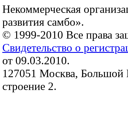
Некоммерческая организа
развития самбо».
© 1999-2010 Все права з
Свидетельство о регистр
от 09.03.2010.
127051 Москва, Большой 
строение 2.