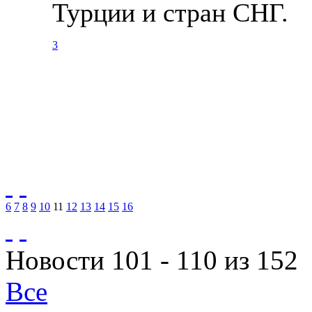
Турции и стран СНГ.
3
6
7
8
9
10
11
12
13
14
15
16
Новости 101 - 110 из 152
Все