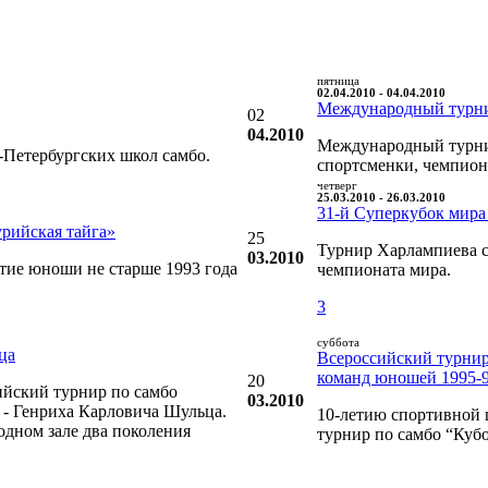
пятница
02.04.2010 - 04.04.2010
Международный турни
02
04.2010
Международный турни
-Петербургских школ самбо.
спортсменки, чемпион
четверг
25.03.2010 - 26.03.2010
31-й Суперкубок мира
рийская тайга»
25
Турнир Харлампиева с
03.2010
стие юноши не старше 1993 года
чемпионата мира.
3
суббота
ца
Всероссийский турнир
команд юношей 1995-96
20
ийский турнир по самбо
03.2010
 - Генриха Карловича Шульца.
10-летию спортивной 
одном зале два поколения
турнир по самбо “Куб