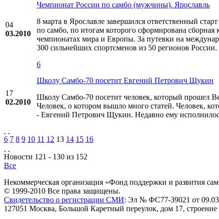
Чемпионат России по самбо (мужчины). Ярославль
8 марта в Ярославле завершился ответственный старт 
04
по самбо, по итогам которого сформирована сборная 
03.2010
чемпионатах мира и Европы. За путевки на междуна
300 сильнейших спортсменов из 50 регионов России.
6
Школу Cамбо-70 посетит Евгений Петрович Щукин
17
Школу Cамбо-70 посетит человек, который прошел В
02.2010
Человек, о котором вышло много статей. Человек, ко
- Евгений Петрович Щукин. Недавно ему исполнилос
6
7
8
9
10
11
12
13
14
15
16
Новости 121 - 130 из 152
Все
Некоммерческая организация «Фонд поддержки и развития сам
© 1999-2010 Все права защищены.
Свидетельство о регистрации СМИ
: Эл № ФС77-39021 от 09.03
127051 Москва, Большой Каретный переулок, дом 17, строение 