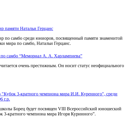
р памяти Натальи Герцанс
р по самбо среди юниоров, посвященный памяти знаменитой
ки мира по самбо, Натальи Герцанс.
 по самбо “Мемориал А. А. Харлампиева”
читается очень престижным. Он носит статус неофициального
 "Кубок 3-кратного чемпиона мира И.И. Куренного", среди
 г.р.
школы Борец будет посвящен VIII Всероссийский юношеский
ок 3-кратного чемпиона мира Игоря Куринного”.