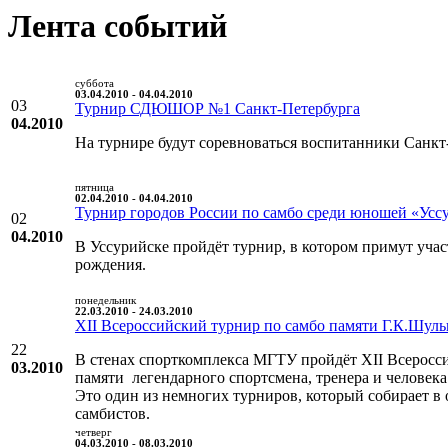
Лента событий
суббота
03.04.2010 - 04.04.2010
03
Турнир СДЮШОР №1 Санкт-Петербурга
04.2010
На турнире будут соревноваться воспитанники Санкт
пятница
02.04.2010 - 04.04.2010
Турнир городов России по самбо среди юношей «Уссу
02
04.2010
В Уссурийске пройдёт турнир, в котором примут уча
рождения.
понедельник
22.03.2010 - 24.03.2010
XII Всероссийский турнир по самбо памяти Г.К.Шуль
22
В стенах спорткомплекса МГТУ пройдёт XII Всеросс
03.2010
памяти легендарного спортсмена, тренера и человека
Это один из немногих турниров, который собирает в 
самбистов.
четверг
04.03.2010 - 08.03.2010