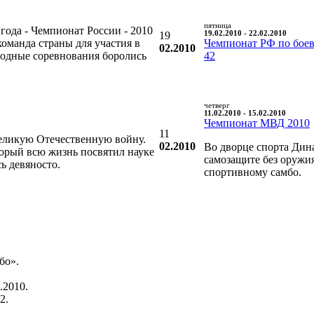
пятница
года - Чемпионат России - 2010
19
19.02.2010 - 22.02.2010
команда страны для участия в
Чемпионат РФ по боев
02.2010
родные соревнования боролись
42
четверг
11.02.2010 - 15.02.2010
Чемпионат МВД 2010
11
еликую Отечественную войну.
02.2010
Во дворце спорта Дин
торый всю жизнь посвятил науке
самозащите без оружи
ь девяносто.
спортивному самбо.
бо».
.2010.
2.