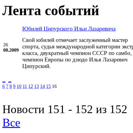
Лента событий
Юбилей Ципурского Ильи Лазаревича
Свой юбилей отмечает заслуженный мастер
26
спорта, судья международной категории экст
08.2009
класса, двукратный чемпион СССР по самбо,
чемпион Европы по дзюдо Илья Лазаревич
Ципурский.
6
7
8
9
10
11
12
13
14
15
16
Новости 151 - 152 из 152
Все