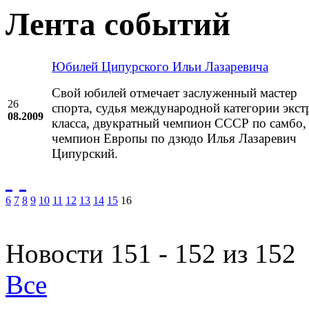
Лента событий
Юбилей Ципурского Ильи Лазаревича
Свой юбилей отмечает заслуженный мастер
26
спорта, судья международной категории экст
08.2009
класса, двукратный чемпион СССР по самбо,
чемпион Европы по дзюдо Илья Лазаревич
Ципурский.
6
7
8
9
10
11
12
13
14
15
16
Новости 151 - 152 из 152
Все