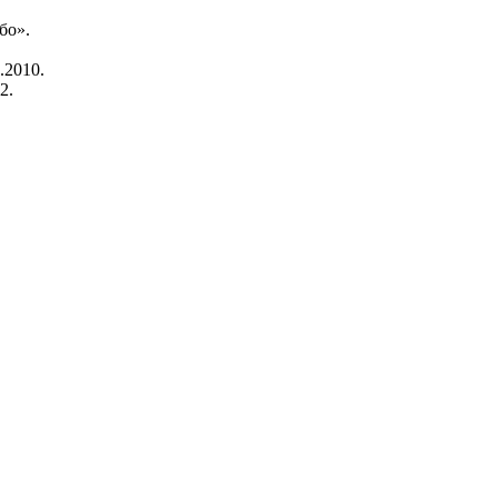
бо».
.2010.
2.