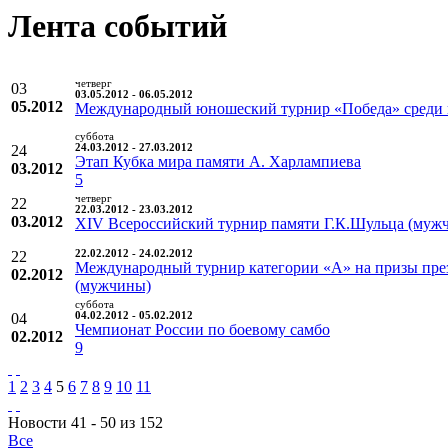
Лента событий
четверг
03
03.05.2012 - 06.05.2012
05.2012
Международный юношеский турнир «Победа» среди к
суббота
24
24.03.2012 - 27.03.2012
Этап Кубка мира памяти А. Харлампиева
03.2012
5
четверг
22
22.03.2012 - 23.03.2012
03.2012
XIV Всероссийский турнир памяти Г.К.Шульца (муж
22
22.02.2012 - 24.02.2012
Международный турнир категории «А» на призы през
02.2012
(мужчины)
суббота
04
04.02.2012 - 05.02.2012
Чемпионат России по боевому самбо
02.2012
9
1
2
3
4
5
6
7
8
9
10
11
Новости 41 - 50 из 152
Все