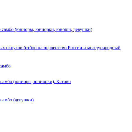
 самбо (юниоры, юниорки, юноши, девушки)
ых округов (отбор на первенство России и международный
самбо
 самбо (юниоры, юниорки). Кстово
 самбо (девушки)