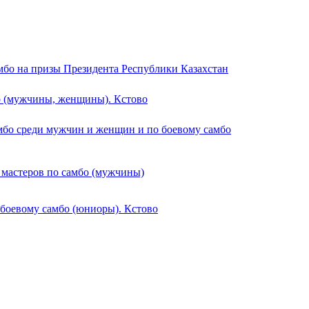
мбо на призы Президента Республики Казахстан
о (мужчины, женщины). Кстово
мбо среди мужчин и женщин и по боевому самбо
 мастеров по самбо (мужчины)
 боевому самбо (юниоры). Кстово