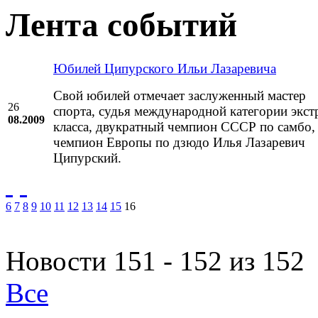
Лента событий
Юбилей Ципурского Ильи Лазаревича
Свой юбилей отмечает заслуженный мастер
26
спорта, судья международной категории экст
08.2009
класса, двукратный чемпион СССР по самбо,
чемпион Европы по дзюдо Илья Лазаревич
Ципурский.
6
7
8
9
10
11
12
13
14
15
16
Новости 151 - 152 из 152
Все