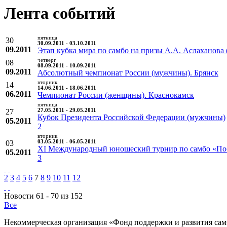
Лента событий
пятница
30
30.09.2011 - 03.10.2011
09.2011
Этап кубка мира по самбо на призы А.А. Аслаханов
четверг
08
08.09.2011 - 10.09.2011
09.2011
Абсолютный чемпионат России (мужчины). Брянск
вторник
14
14.06.2011 - 18.06.2011
06.2011
Чемпионат России (женщины). Краснокамск
пятница
27
27.05.2011 - 29.05.2011
Кубок Президента Российской Федерации (мужчины)
05.2011
2
вторник
03
03.05.2011 - 06.05.2011
XI Международный юношеский турнир по самбо «По
05.2011
3
2
3
4
5
6
7
8
9
10
11
12
Новости 61 - 70 из 152
Все
Некоммерческая организация «Фонд поддержки и развития сам