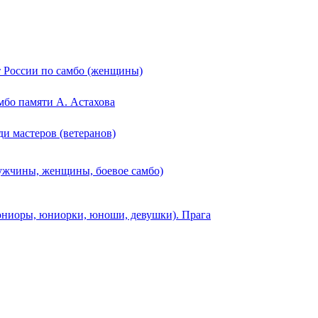
 России по самбо (женщины)
мбо памяти А. Астахова
и мастеров (ветеранов)
ужчины, женщины, боевое самбо)
ниоры, юниорки, юноши, девушки). Прага