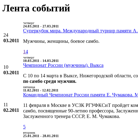
Лента событий
четверг
24.03.2011 - 27.03.2011
Суперкубок мира. Международный турнир памяти А.
24
03.2011
Мужчины, женщины, боевое самбо.
1
4
четверг
10.03.2011 - 14.03.2011
Чемпионат России (мужчины). Выкса
10
03.2011
С 10 по 14 марта в Выксе, Нижегородской области, с
по самбо среди мужчин.
пятница
11.02.2011 - 12.02.2011
Командный Чемпионат России памяти Е. Чумакова. 
11
11 февраля в Москве в УСЗК РГУФКСиТ пройдет ком
02.2011
самбо, посвященные 90-летию профессора, Заслуженн
Заслуженного тренера СССР, Е. М. Чумакова.
5
вторник
25.01.2011 - 28.01.2011