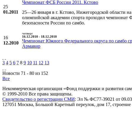
Чемпионат ФСБ России 2011. Кстово
25
01.2011
25—26 января в г. Кстово, Нижегородской области н
олимпийской академии спорта проходил чемпионат 
безопасности России по самбо.
четверг
16
16.12.2010 - 18.12.2010
Чемпионат Южного Федерального округа по самбо с
12.2010
Армавир
3
4
5
6
7
8
9
10
11
12
13
Новости 71 - 80 из 152
Все
Некоммерческая организация «Фонд поддержки и развития сам
© 1999-2010 Все права защищены.
Свидетельство о регистрации СМИ
: Эл № ФС77-39021 от 09.03
127051 Москва, Большой Каретный переулок, дом 17, строение 