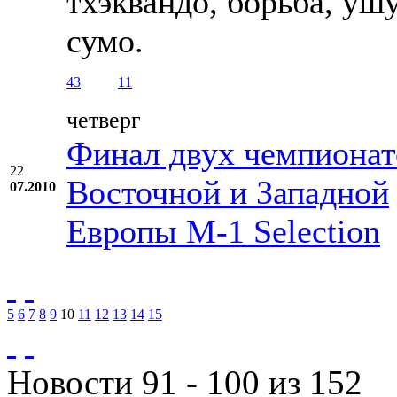
тхэквандо, борьба, уш
сумо.
43
11
четверг
Финал двух чемпионат
22
Восточной и Западной
07.2010
Европы М-1 Selection
5
6
7
8
9
10
11
12
13
14
15
Новости 91 - 100 из 152