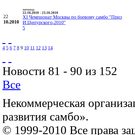
пятница
22.10.2010 - 23.10.2010
22
XI Чемпионат Москвы по боевому самбо "Приз
10.2010
И.Ципурского-2010"
5
4
5
6
7
8
9
10
11
12
13
14
Новости 81 - 90 из 152
Все
Некоммерческая организа
развития самбо».
© 1999-2010 Все права з