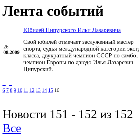
Лента событий
Юбилей Ципурского Ильи Лазаревича
Свой юбилей отмечает заслуженный мастер
26
спорта, судья международной категории экст
08.2009
класса, двукратный чемпион СССР по самбо,
чемпион Европы по дзюдо Илья Лазаревич
Ципурский.
6
7
8
9
10
11
12
13
14
15
16
Новости 151 - 152 из 152
Все