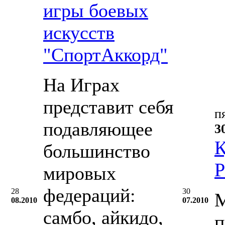
игры боевых
искусств
"СпортАккорд"
На Играх
представит себя
п
подавляющее
3
К
большинство
Р
мировых
федераций:
28
30
М
08.2010
07.2010
самбо, айкидо,
п