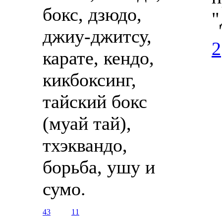
бокс, дзюдо,
"
джиу-джитсу,
2
карате, кендо,
кикбоксинг,
тайский бокс
(муай тай),
тхэквандо,
борьба, ушу и
сумо.
43
11