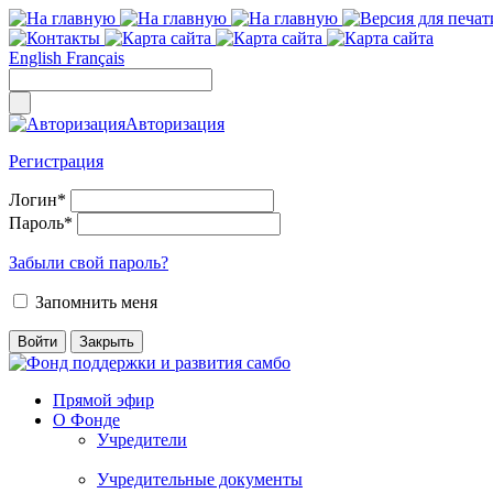
English
Français
Авторизация
Регистрация
Логин
*
Пароль
*
Забыли свой пароль?
Запомнить меня
Прямой эфир
О Фонде
Учредители
Учредительные документы