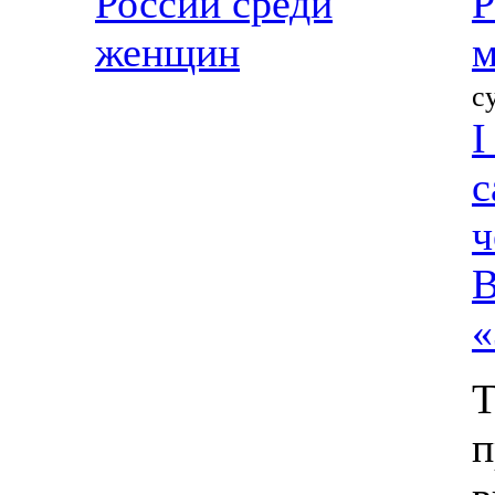
России среди
Р
женщин
м
с
I
с
ч
В
«
Т
п