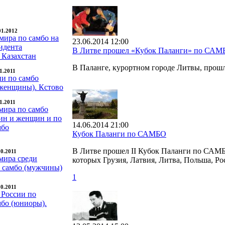
01.2012
мира по самбо на
23.06.2014 12:00
идента
В Литве прошел «Кубок Паланги» по САМ
 Казахстан
В Паланге, курортном городе Литвы, про
11.2011
ии по самбо
женщины). Кстово
11.2011
мира по самбо
ин и женщин и по
14.06.2014 21:00
мбо
Кубок Паланги по САМБО
В Литве прошел II Кубок Паланги по САМБО
10.2011
мира среди
которых Грузия, Латвия, Литва, Польша, Ро
о самбо (мужчины)
1
10.2011
 России по
мбо (юниоры).