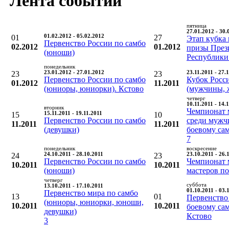
Лента событий
пятница
27.01.2012 - 30.
01
01.02.2012 - 05.02.2012
27
Этап кубка 
Первенство России по самбо
02.2012
01.2012
призы През
(юноши)
Республики
понедельник
23
23.01.2012 - 27.01.2012
23
23.11.2011 - 27.
Первенство России по самбо
Кубок Росс
01.2012
11.2011
(юниоры, юниорки). Кстово
(мужчины, 
четверг
10.11.2011 - 14.
вторник
Чемпионат 
15
15.11.2011 - 19.11.2011
10
Первенство России по самбо
среди мужч
11.2011
11.2011
(девушки)
боевому са
7
понедельник
воскресение
24
24.10.2011 - 28.10.2011
23
23.10.2011 - 26.
Первенство России по самбо
Чемпионат 
10.2011
10.2011
(юноши)
мастеров п
четверг
суббота
13.10.2011 - 17.10.2011
01.10.2011 - 03.
Первенство мира по самбо
13
01
Первенство
(юниоры, юниорки, юноши,
10.2011
10.2011
боевому са
девушки)
Кстово
3