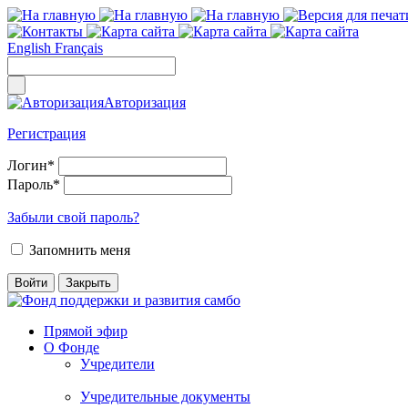
English
Français
Авторизация
Регистрация
Логин
*
Пароль
*
Забыли свой пароль?
Запомнить меня
Прямой эфир
О Фонде
Учредители
Учредительные документы