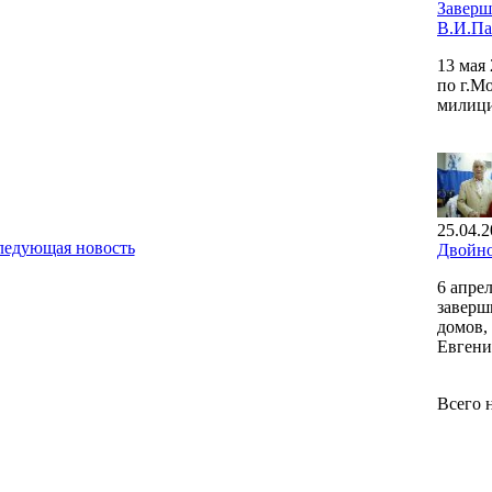
Заверш
В.И.Па
13 мая
по г.М
милици
25.04.2
ледующая новость
Двойно
6 апре
заверш
домов,
Евгени
Всего 