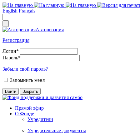
English
Français
Авторизация
Регистрация
Логин
*
Пароль
*
Забыли свой пароль?
Запомнить меня
Прямой эфир
О Фонде
Учредители
Учредительные документы