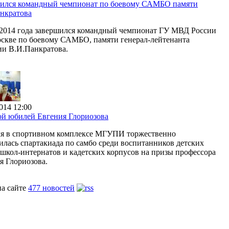
ился командный чемпионат по боевому САМБО памяти
нкратова
 2014 года завершился командный чемпионат ГУ МВД России
оскве по боевому САМБО, памяти генерал-лейтенанта
и В.И.Панкратова.
014 12:00
й юбилей Евгения Глориозова
ля в спортивном комплексе МГУПИ торжественно
илась спартакиада по самбо среди воспитанников детских
 школ-интернатов и кадетских корпусов на призы профессора
я Глориозова.
на сайте
477 новостей