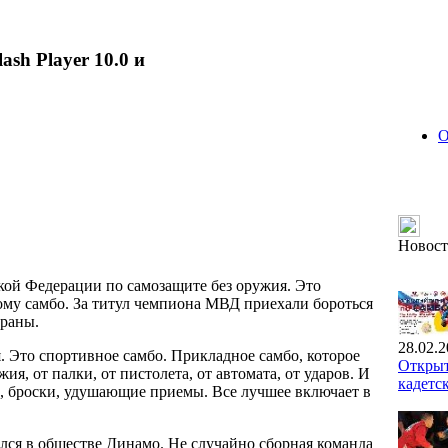
ash Player 10.0 и
О
Новос
ой Федерации по самозащите без оружия. Это
му самбо. За титул чемпиона МВД приехали бороться
траны.
28.02.2
. Это спортивное самбо. Прикладное самбо, которое
Открыт
ия, от палки, от пистолета, от автомата, от ударов. И
кадетс
е, броски, удушающие приемы. Все лучшее включает в
ился в обществе Динамо. Не случайно сборная команда