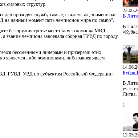
ков силовых структур.
23.06.2
х дел проходят службу самые, скажем так, знаменитые
В Литв
ВД на данный момент пять чемпионов мира по самбо”.
В Пала
ите без оружия третье место заняла команда МВД
«Кубка
, а звание чемпиона завоевала сборная ГУВД по городу
ляемся бессменными лидерами и призерами этих
нно являемся либо чемпионами, либо завоевываем
14.06.2
Кубок
ВД, ГУВД, УВД по субъектам Российской Федерации
В Литв
участи
Литва,
1
13.05.2