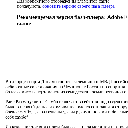
Для корректного отображения элементов сайта,
пожалуйста,
обновите версию своего flash-плеера
.
Рекомендуемая версия flash-плеера: Adobe Fl
выше
Во дворце спорта Динамо состоялся чемпионат МВД Российск
отборочные соревнования на Чемпионат России по спортивно
более семисот спортсменов из семидесяти восьми регионов с
Раис Рахматуллин: “Самбо включает в себя три подразделения
было в первый день - закручивание рук, то есть защита от оруж
боевое самбо, где разрешены удары руками, ногами и болевы
себя самбо”.
Изначально этот вид спорта был создан для милиции и зарод