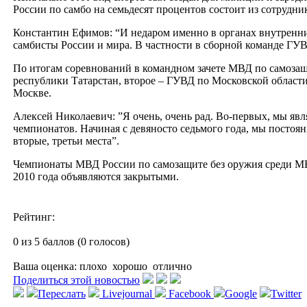
России по самбо на семьдесят процентов состоит из сотрудни
Константин Ефимов: “И недаром именно в органах внутренни
самбисты России и мира. В частности в сборной команде ГУ
По итогам соревнований в командном зачете МВД по самозащ
республики Татарстан, второе – ГУВД по Московской области
Москве.
Алексей Николаевич: ”Я очень, очень рад. Во-первых, мы яв
чемпионатов. Начиная с девяносто седьмого года, мы постоя
вторые, третьи места”.
Чемпионаты МВД России по самозащите без оружия среди М
2010 года объявляются закрытыми.
Рейтинг:
0 из 5 баллов (0 голосов)
Ваша оценка:
плохо
хорошо
отлично
Поделиться этой новостью
Переслать
Livejournal
Facebook
Google
Twitter