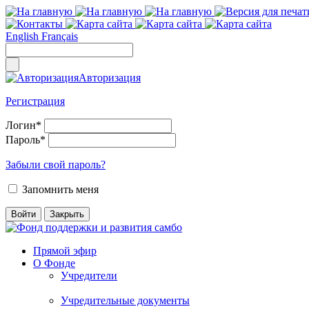
English
Français
Авторизация
Регистрация
Логин
*
Пароль
*
Забыли свой пароль?
Запомнить меня
Прямой эфир
О Фонде
Учредители
Учредительные документы